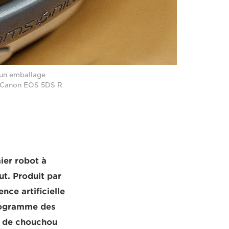
 un emballage
un Canon EOS 5DS R
ier robot à
ut. Produit par
nce artificielle
rogramme des
e de chouchou