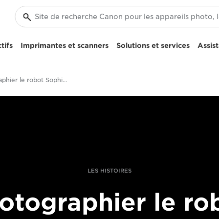
tifs
Imprimantes et scanners
Solutions et services
Assis
Photographier le robot Sophia avec Giulio Di Sturco
LES HISTOIRES
otographier le ro