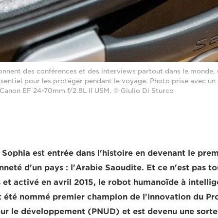
onnent des conférences et des interviews partout dans le monde,
ssentiel pour les protéger pendant le voyage. Photo prise avec 
 Canon EF 24-70mm f/2.8L II USM. © Giulio Di Sturco
 Sophia est entrée dans l'histoire en devenant le prem
nneté d'un pays : l'Arabie Saoudite. Et ce n'est pas to
t activé en avril 2015, le robot humanoïde à intellige
t été nommé premier champion de l'innovation du P
our le développement (PNUD) et est devenu une sort