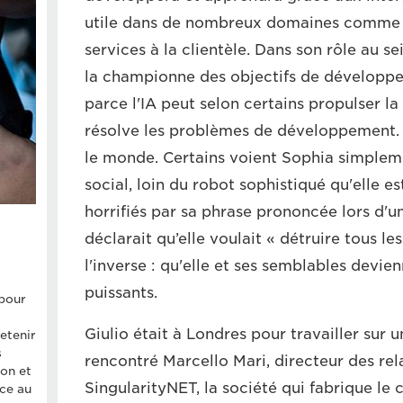
utile dans de nombreux domaines comme la
services à la clientèle. Dans son rôle au s
la championne des objectifs de développ
parce l'IA peut selon certains propulser la
résolve les problèmes de développement. M
le monde. Certains voient Sophia simplem
social, loin du robot sophistiqué qu'elle es
horrifiés par sa phrase prononcée lors d'u
déclarait qu’elle voulait « détruire tous le
l'inverse : qu'elle et ses semblables devien
puissants.
pour
Giulio était à Londres pour travailler sur 
retenir
s
rencontré Marcello Mari, directeur des rel
on et
SingularityNET, la société qui fabrique le 
âce au