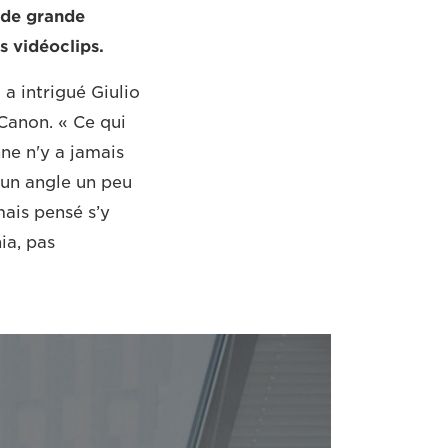
s de grande
s vidéoclips.
 a intrigué Giulio
Canon. « Ce qui
nne n'y a jamais
s un angle un peu
mais pensé s’y
ia, pas