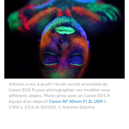
Antonio a mis à profit l'écran tactile orientable du
Canon EOS R pour photographier ses modèles sous
différents angles. Photo prise avec un Canon EOS R
équipé d'un objectif
Canon RF 50mm F1.2L USM
à
1/100 s, f/2.0 et ISO200. © Antonio Gibotta