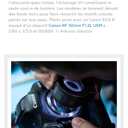
l'obscurité quasi totale, l'éclairage UV constituant la
seule source de lumière. Les modèles se tenaient devant
des fonds noirs pour faire ressortir les motifs colorés
peints sur leur peau. Photo prise avec un Canon EOS R
équipé d'un objectif
Canon RF 50mm F1.2L USM
à
1/80 s, f/3.5 et ISO800. © Antonio Gibotta