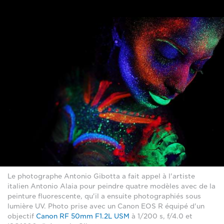
Le photographe Antonio Gibotta a fait appel à l'artiste
italien Antonio Alaia pour peindre quatre modèles avec de la
peinture fluorescente, qu'il a ensuite photographiés sous
lumière UV. Photo prise avec un Canon EOS R équipé d'un
objectif
Canon RF 50mm F1.2L USM
à 1/200 s, f/4.0 et