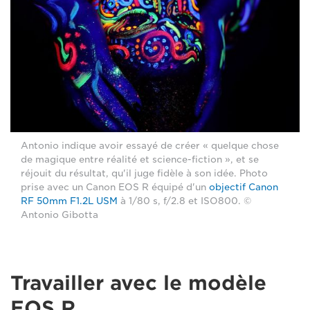
Antonio indique avoir essayé de créer « quelque chose
de magique entre réalité et science-fiction », et se
réjouit du résultat, qu'il juge fidèle à son idée. Photo
prise avec un Canon EOS R équipé d'un
objectif Canon
RF 50mm F1.2L USM
à 1/80 s, f/2.8 et ISO800. ©
Antonio Gibotta
Travailler avec le modèle
EOS R