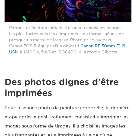
Parmi sa sélection initiale, Antonio a choisi les images
les plus fortes puis les a imprimées en format géant, de
presque un mètre de largeur. Photo prise avec un
Canon EOS R équipé d'un objectif
Canon RF 50mm F1.2L
USM
à 1/400 s, f/4.5 et ISO6400. © Antonio Gibotta
Des photos dignes d'être
imprimées
Pour la séance photo de peinture corporelle, la dernière
étape après le post-traitement consistait à imprimer les
images sous forme de tirages. Il a choisi les images les
plus frappantes et les a imprimées à l'aide d'une