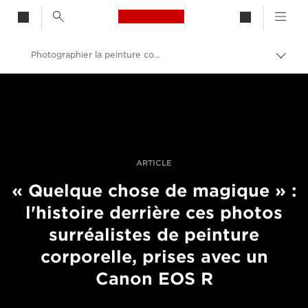
Canon Logo, back to h
Photographier la peinture corporelle avec le Canon EOS R
Bascu
entre
Canon
les
fils
Vidéo et photographie professionnelles
d'Ari
Histoires
ARTICLE
« Quelque chose de magique » :
l'histoire derrière ces photos
surréalistes de peinture
corporelle, prises avec un
Canon EOS R