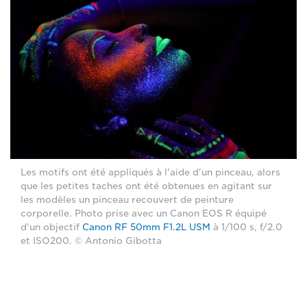
Les motifs ont été appliqués à l'aide d'un pinceau, alors
que les petites taches ont été obtenues en agitant sur
les modèles un pinceau recouvert de peinture
corporelle. Photo prise avec un Canon EOS R équipé
d'un objectif
Canon RF 50mm F1.2L USM
à 1/100 s, f/2.0
et ISO200. © Antonio Gibotta