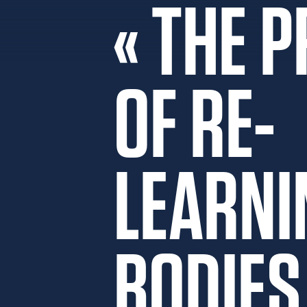
« THE 
OF RE-
LEARNI
BODIES 