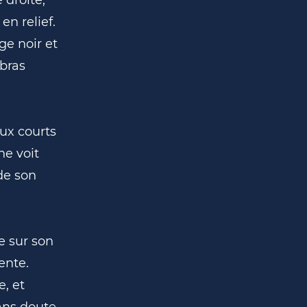
en relief.
ge noir et
 bras
ux courts
ne voit
 de son
e sur son
ente.
, et
ans doute