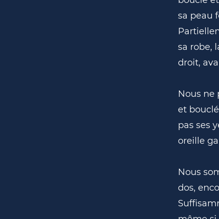
sa peau f
Partielle
sa robe, 
droit, av
Nous ne 
et bouclé
pas ses ye
oreille g
Nous somm
dos, enco
Suffisamm
même si e