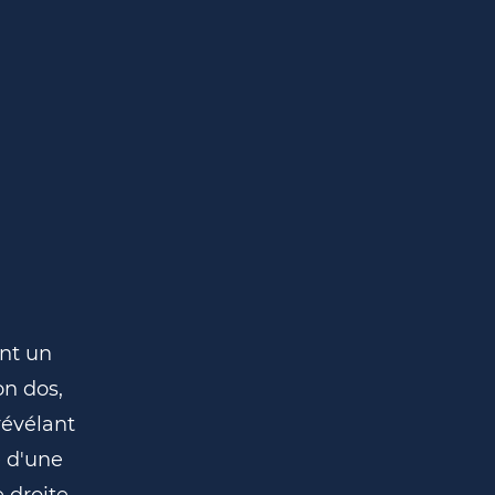
nt un
on dos,
révélant
é d'une
 droite,