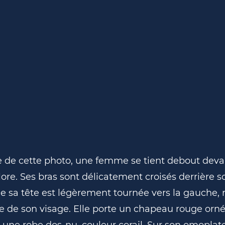
e de cette photo, une femme se tient debout deva
ore. Ses bras sont délicatement croisés derrière s
e sa tête est légèrement tournée vers la gauche, 
e de son visage. Elle porte un chapeau rouge orn
 une robe dos-nu, couleur corail. Sur son omoplate