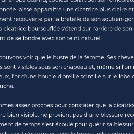
oncée laisse apparaître une cicatrice plus claire et 
ment recouverte par la bretelle de son soutien-gor
la cicatrice boursouflée s'étend sur l'arrière de son
ant de se fondre avec son teint naturel.
pouvons voir que le buste de la femme. Ses cheve
s sont visibles sous son chapeau et, même si l'on 
ux, l'or d'une boucle d'oreille scintille sur le lobe
auche.
es assez proches pour constater que la cicatric
re bien visible, ne provient pas d'une blessure réc
ent de temps s'est écoulé pour guérir sa blessure
lle peut s'estomper avec le temps, elle portera s