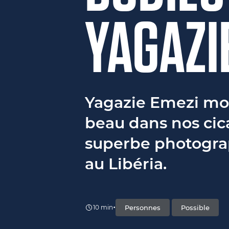
YAGAZI
Yagazie Emezi mon
beau dans nos cica
superbe photogr
au Libéria.
•
Personnes
Possible
10 min