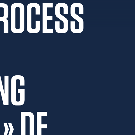
PROCESS
NG
» DE