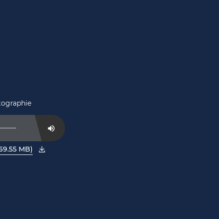
tographie
Mute
 69.55 MB)
nêtre.