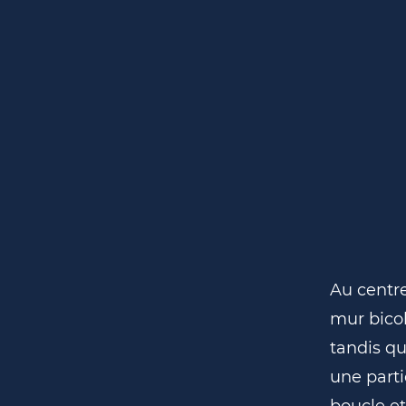
Au centr
mur bicol
tandis qu
une parti
boucle et