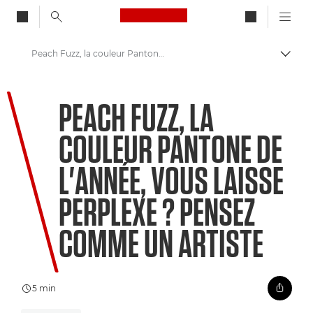
Canon Logo, back to ho
Peach Fuzz, la couleur Pantone de l'année, vous laisse perplexe ? Pensez comme un artiste
Bascul
Canon
PEACH FUZZ, LA
Bienvenue dans VIEW
COULEUR PANTONE DE
L'ANNÉE, VOUS LAISSE
PERPLEXE ? PENSEZ
COMME UN ARTISTE
5 min