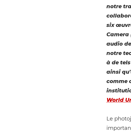
notre tr
collabor
six œuvr
Camera (
audio de
notre te
à de tel
ainsi qu
comme ce
instituti
World U
Le photo
important