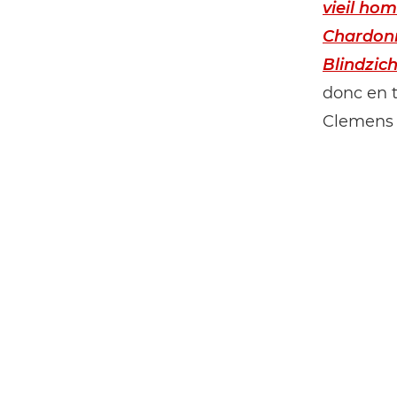
vieil ho
Chardon
Blindzich
donc en t
Clemens s