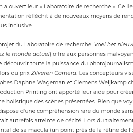
 a ouvert leur « Laboratoire de recherche ». Ce li
mentation réfléchit à de nouveaux moyens de rend
lus inclusive.
rojet du Laboratoire de recherche,
Voel het nieu
z le monde actuel
) offre aux personnes malvoya
 découvrir toute la puissance du photojournalis
lors du prix
Zilveren Camera
. Les concepteurs vis
aphes Daphne Wageman et Clemens Weijkamp c
duction Printing ont apporté leur aide pour crée
e holistique des scènes présentées. Bien que voy
ispose d'une compréhension rare du monde sans 
était autrefois atteinte de cécité. Lors du traitemen
tal de sa macula (un point près de la rétine de l'œ