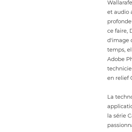
Wallarafe
et audio 
profondeu
ce faire,
d'image o
temps, el
Adobe Pho
technicie
en relief
La techn
applicati
la série 
passionn