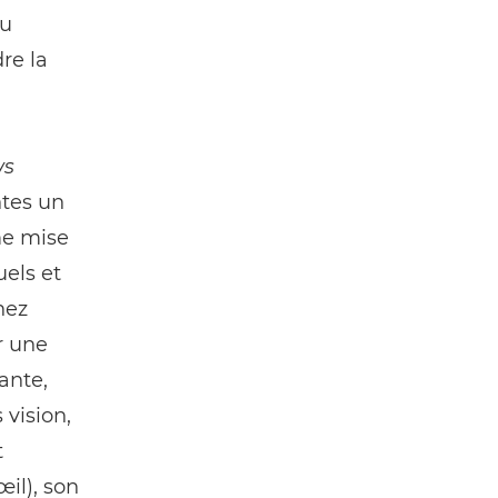
eu
re la
ws
ntes un
me mise
uels et
hez
r une
ante,
vision,
t
il), son