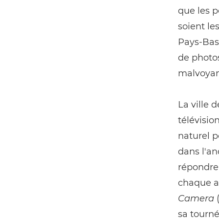
que les p
soient l
Pays-Bas,
de photos
malvoyan
La ville d
télévisio
naturel p
dans l'an
répondre
chaque a
Camera
(
sa tourné