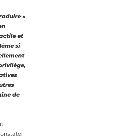
raduire »
en
ctile et
Même si
rellement
rivilège,
atives
utres
gine de
nt
constater