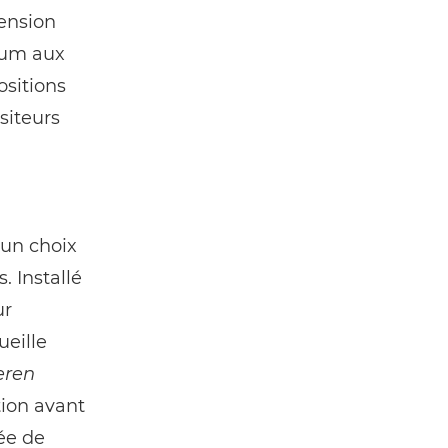
ension
sum aux
ositions
siteurs
 un choix
. Installé
ur
eille
eren
tion avant
ée de