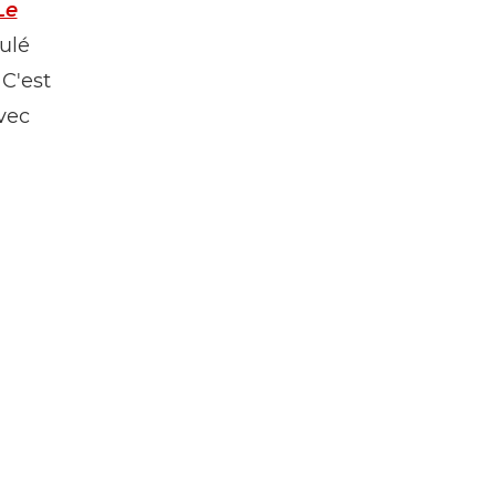
Le
ulé
C'est
avec