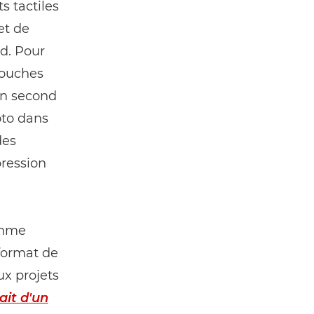
s tactiles
et de
rd. Pour
couches
un second
oto dans
des
pression
omme
format de
ux projets
ait d'un