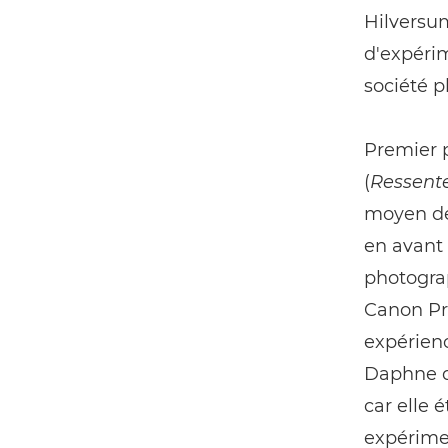
Hilversum
d'expéri
société p
Premier p
(
Ressente
moyen de
en avant 
photogr
Canon Pro
expérienc
Daphne d
car elle 
expérimen