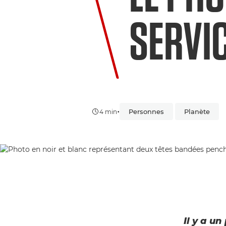
SERVI
•
Personnes
Planète
4 min
Il y a un