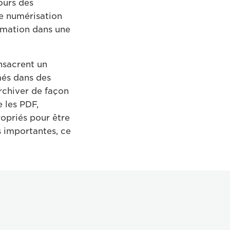
ours des
te numérisation
ormation dans une
onsacrent un
més dans des
rchiver de façon
 les PDF,
opriés pour être
s importantes, ce