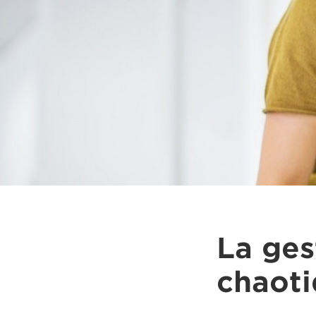
La ges
chaot