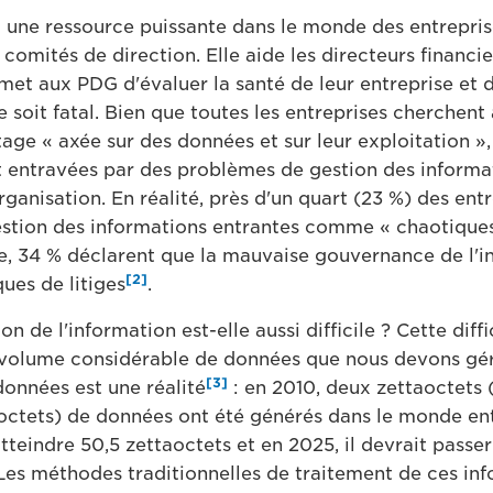
t une ressource puissante dans le monde des entreprise
 comités de direction. Elle aide les directeurs financie
met aux PDG d'évaluer la santé de leur entreprise et d
e soit fatal. Bien que toutes les entreprises cherchen
ge « axée sur des données et sur leur exploitation 
nt entravées par des problèmes de gestion des informa
rganisation. En réalité, près d'un quart (23 %) des ent
estion des informations entrantes comme « chaotique
e, 34 % déclarent que la mauvaise gouvernance de l'i
[2]
ues de litiges
.
on de l'information est-elle aussi difficile ? Cette diff
le volume considérable de données que nous devons gé
[3]
données est une réalité
: en 2010, deux zettaoctets 
aoctets) de données ont été générés dans le monde enti
teindre 50,5 zettaoctets et en 2025, il devrait passer
 Les méthodes traditionnelles de traitement de ces in