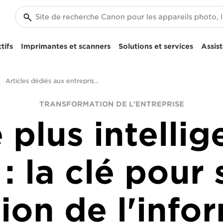
tifs
Imprimantes et scanners
Solutions et services
Assis
Articles dédiés aux entreprises et aux professionnels
TRANSFORMATION DE L'ENTREPRISE
 plus intellig
 la clé pour 
tion de l'info