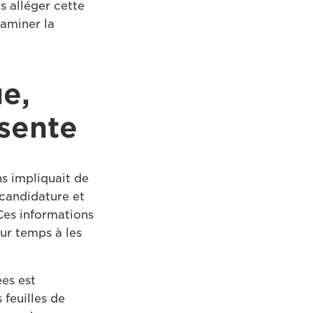
s alléger cette
xaminer la
e,
ésente
ns impliquait de
 candidature et
Ces informations
eur temps à les
ées est
 feuilles de