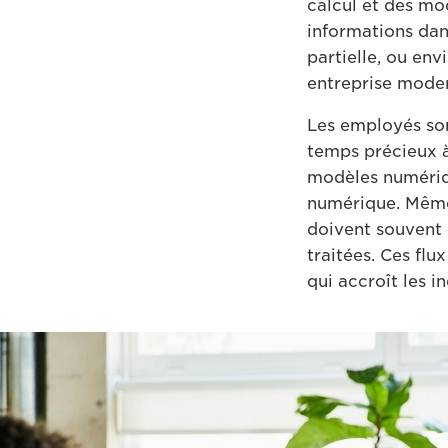
calcul et des mo
informations dan
partielle, ou env
entreprise mode
Les employés sont
temps précieux 
modèles numériqu
numérique. Même
doivent souvent 
traitées. Ces flu
qui accroît les in