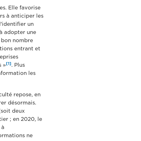
s. Elle favorise
rs à anticiper les
'identifier un
t à adopter une
», bon nombre
tions entrant et
reprises
[1]
s »
. Plus
nformation les
iculté repose, en
rer désormais.
(soit deux
er ; en 2020, le
 à
formations ne