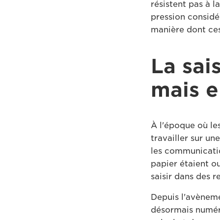
résistent pas à l
pression considé
manière dont ces
La sai
mais e
À l'époque où les
travailler sur un
les communicatio
papier étaient ou
saisir dans des r
Depuis l'avèneme
désormais numéri