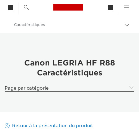
Canon Logo, back to h
Caractéristiques
Bascu
entre
Canon
les
fils
Canon LEGRIA HF R88
d'Ari
Canon LEGRIA HF R88
Caractéristiques
Page par catégorie
Retour à la présentation du produit