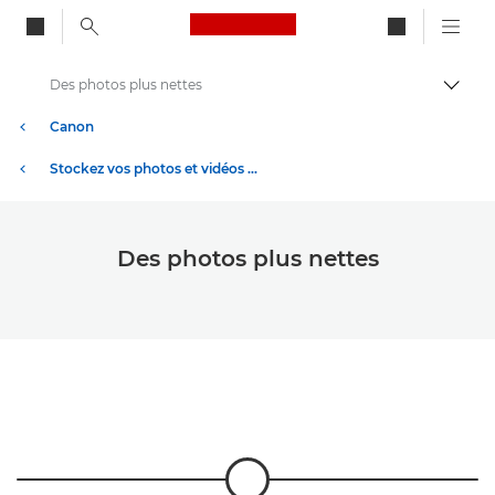
Canon Logo, back to ho
Des photos plus nettes
Bascul
Canon
Stockez vos photos et vidéos à moindre coût
Des photos plus nettes