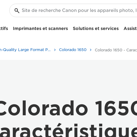
tifs
Imprimantes et scanners
Solutions et services
Assis
High-Quality Large Format Printers for CAD/GIS and Stunning Graphics
Colorado 1650
Colorado 165
aractéristiqu