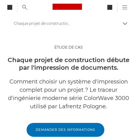
Canon Logo, back to ho
Chaque projet de construction débute par l'impression de documents.
Bascul
Canon
Solutions et services
ÉTUDE DE CAS
Evénements et témoignages
Chaque projet de construction débute
par l'impression de documents.
Études de cas
Comment choisir un système d'impression
complet pour un projet ? Le traceur
d'ingénierie moderne série ColorWave 3000
utilisé par Lafrentz Pologne.
DEMANDER DES INFORMATIONS