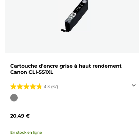
Cartouche d'encre grise à haut rendement
Canon CLI-551XL
4.8
(67)
4.8
sur
Cartouche
5
couleur
étoiles.
20,49 €
67
avis
En stock en ligne