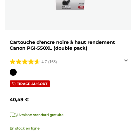
Cartouche d'encre noire à haut rendement
Canon PGI-550XL (double pack)
4.7
(163)
4.7
sur
Cartouche
5
couleur
TIRAGE AU SORT
étoiles.
163
40,49 €
avis
Livraison standard gratuite
En stock en ligne