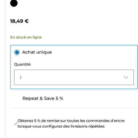
sur
Cartouche
5
couleur
étoiles.
18,49 €
192
avis
En stock en ligne
Achat unique
Quantité
1
Repeat & Save 5 %
Obtenez 5 % de remise sur toutes les commandes d'encre
lorsque vous configurez des livraisons répétées