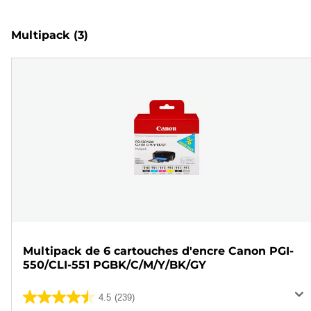
Multipack
(3)
Multipack de 6 cartouches d'encre Canon PGI-
550/CLI-551 PGBK/C/M/Y/BK/GY
4.5
(239)
4.5