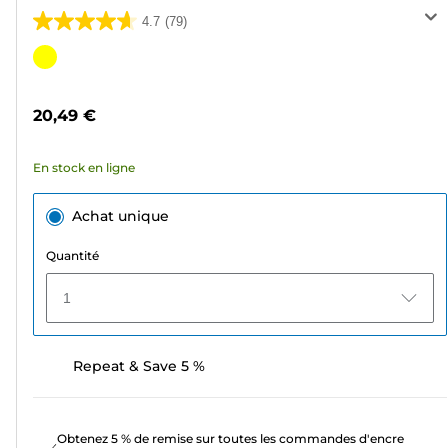
4.7
(79)
4.7
sur
Cartouche
5
couleur
étoiles.
20,49 €
79
avis
En stock en ligne
Achat unique
Quantité
1
Repeat & Save 5 %
Obtenez 5 % de remise sur toutes les commandes d'encre