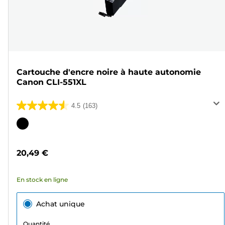
Cartouche d'encre noire à haute autonomie
Canon CLI-551XL
4.5
(163)
4.5
sur
Cartouche
5
couleur
étoiles.
20,49 €
163
avis
En stock en ligne
Achat unique
Quantité