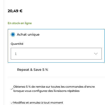
5
couleur
étoiles.
20,49 €
74
avis
En stock en ligne
Achat unique
Quantité
1
Repeat & Save 5 %
Obtenez 5 % de remise sur toutes les commandes d'encre
lorsque vous configurez des livraisons répétées
Modifiez et annulez à tout moment