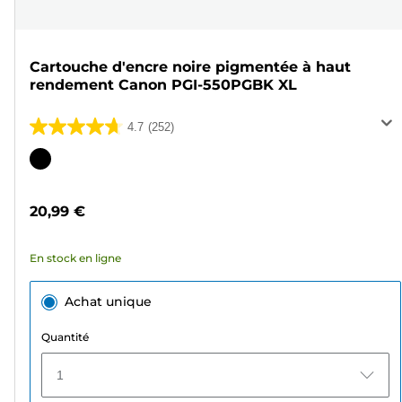
Cartouche d'encre noire pigmentée à haut
rendement Canon PGI-550PGBK XL
4.7
(252)
4.7
sur
Cartouche
5
couleur
étoiles.
20,99 €
252
avis
En stock en ligne
Achat unique
Quantité
1