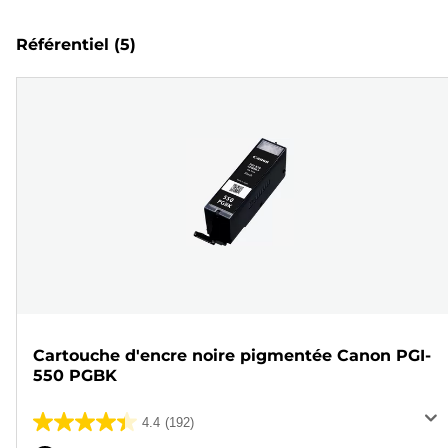
Référentiel
(5)
Cartouche d'encre noire pigmentée Canon PGI-
550 PGBK
4.4
(192)
4.4