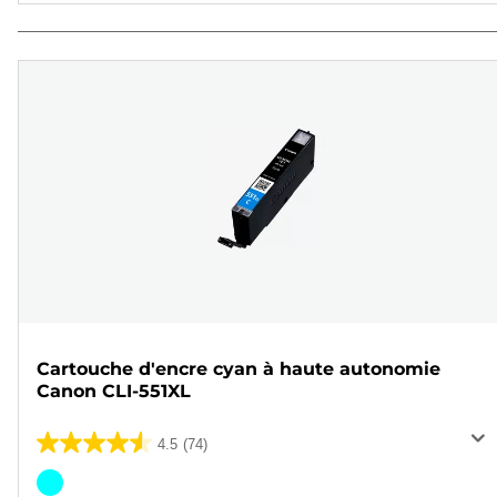
Cartouche d'encre cyan à haute autonomie
Canon CLI-551XL
4.5
(74)
4.5
sur
Cartouche