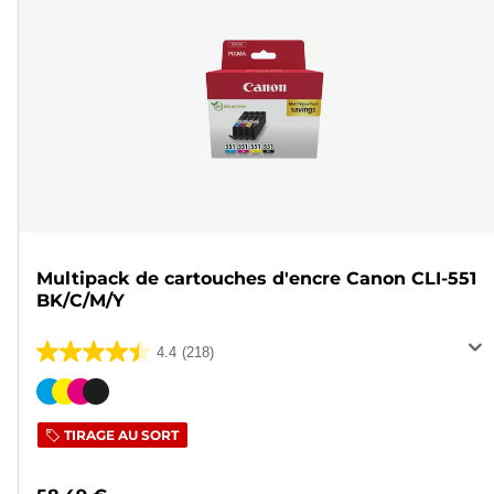
Multipack de cartouches d'encre Canon CLI-551
BK/C/M/Y
4.4
(218)
4.4
sur
Cartouche
5
couleur
TIRAGE AU SORT
étoiles.
218