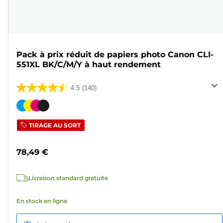
Pack à prix réduit de papiers photo Canon CLI-
551XL BK/C/M/Y à haut rendement
4.5
(140)
4.5
sur
Cartouche
5
couleur
TIRAGE AU SORT
étoiles.
140
78,49 €
avis
Livraison standard gratuite
En stock en ligne