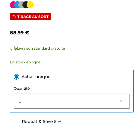
sur
Cartouche
5
couleur
TIRAGE AU SORT
étoiles.
239
88,99 €
avis
Livraison standard gratuite
En stock en ligne
Achat unique
Quantité
1
Repeat & Save 5 %