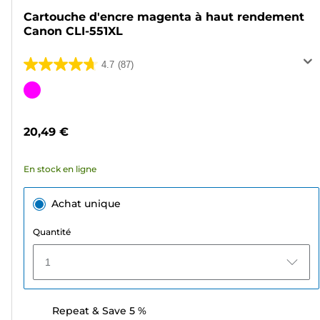
Cartouche d'encre magenta à haut rendement
Canon CLI-551XL
4.7
(87)
4.7
sur
Cartouche
5
couleur
étoiles.
20,49 €
87
avis
En stock en ligne
Achat unique
Quantité
1
Repeat & Save 5 %