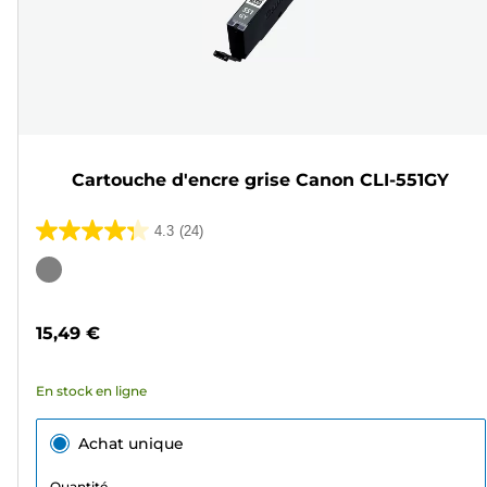
Cartouche d'encre grise Canon CLI-551GY
4.3
(24)
4.3
sur
Cartouche
5
couleur
étoiles.
15,49 €
24
avis
En stock en ligne
Achat unique
Quantité