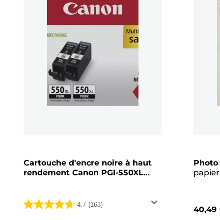
Cartouche d'encre noire à haut
Photo
rendement Canon PGI-550XL
papier
(double pack)
13 x 13
créatif
4.7
(163)
40,49
4.7