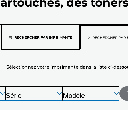
artouches, des toners
Sélectionne
RECHERCHER PAR IMPRIMANTE
RECHERCHER PAR 
votre
imprimante
Sélectionnez votre imprimante dans la liste ci-desso
dans
la
liste
Appuyez
Appuyez
Appuyez
Série
Modèle
sur
sur
sur
I
I
ci-
Entrée
Entrée
Entrée
m
m
pour
pour
pour
dessous
p
p
développer
développer
développer