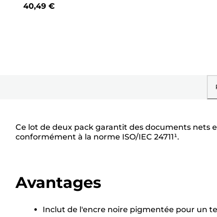
sur
40,49 €
5
étoiles.
163
avis
Ce lot de deux pack garantit des documents nets e
conformément à la norme ISO/IEC 24711¹.
Avantages
Inclut de l'encre noire pigmentée pour un te