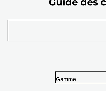
Guide des c
Gamme
I
m
p