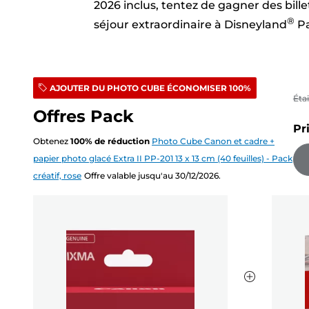
2026 inclus, tentez de gagner des bill
®
séjour extraordinaire à Disneyland
Pa
AJOUTER DU PHOTO CUBE ÉCONOMISER 100%
Éta
Offres Pack
Pr
Obtenez
100
%
de réduction
Photo Cube Canon et cadre +
papier photo glacé Extra II PP-201 13 x 13 cm (40 feuilles) - Pack
créatif, rose
Offre valable jusqu'au 30/12/2026.