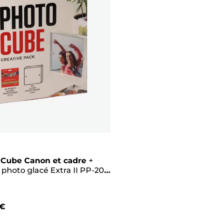
 Cube Canon et cadre
+
 photo glacé Extra II PP-201
 cm (40 feuilles) - Pack
, rose
 €