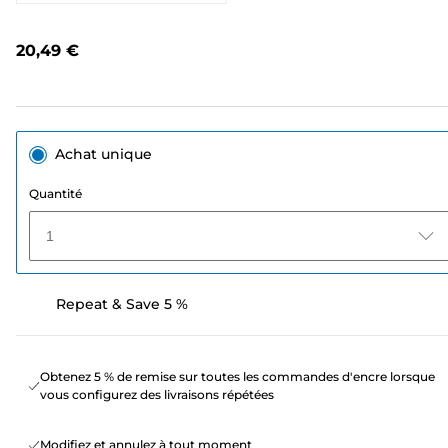
88
avis.
Lien
20,49 €
sur
la
même
page.
Achat unique
Quantité
1
Repeat & Save 5 %
Obtenez 5 % de remise sur toutes les commandes d'encre lorsque
vous configurez des livraisons répétées
Modifiez et annulez à tout moment