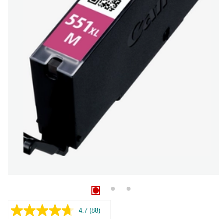
4.7
(88)
Lire