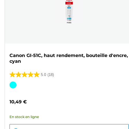
Canon GI-51C, haut rendement, bouteille d'encre,
cyan
5.0
(18)
5.0
sur
Cartouche
5
couleur
étoiles.
10,49 €
18
avis
En stock en ligne