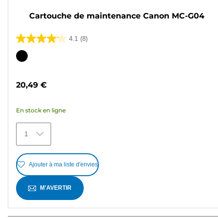
Cartouche de maintenance Canon MC-G04
4.1
(8)
4.1
sur
Cartouche
5
couleur
étoiles.
20,49 €
8
avis
En stock en ligne
1
Ajouter à ma liste d'envies
M'AVERTIR