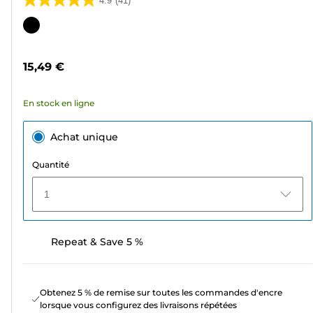
4.9
(41)
4.9
sur
Cartouche
5
couleur
étoiles.
15,49 €
41
avis
En stock en ligne
Achat unique
Quantité
1
Repeat & Save 5 %
Obtenez 5 % de remise sur toutes les commandes d'encre
lorsque vous configurez des livraisons répétées