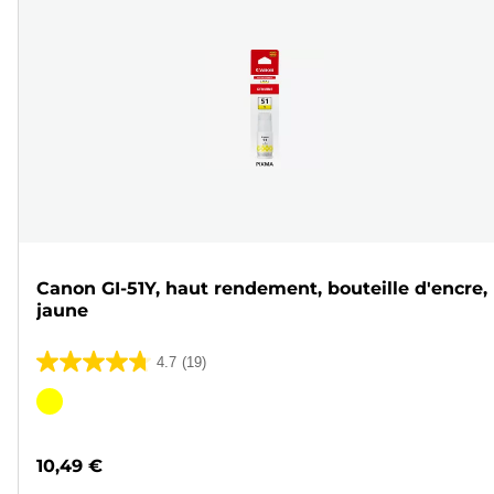
Canon GI-51Y, haut rendement, bouteille d'encre,
jaune
4.7
(19)
4.7
sur
Cartouche
5
couleur
étoiles.
10,49 €
19