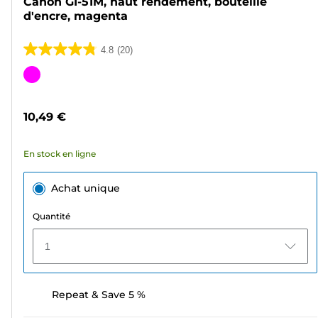
Canon GI-51M, haut rendement, bouteille
d'encre, magenta
4.8
(20)
4.8
sur
Cartouche
5
couleur
étoiles.
10,49 €
20
avis
En stock en ligne
Achat unique
Quantité
1
Repeat & Save 5 %