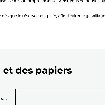
r dispose de son propre embout. Ainsi, vous ne pouvez p
dès que le réservoir est plein, afin d'éviter le gaspillag
 et des papiers
z
ENCRE