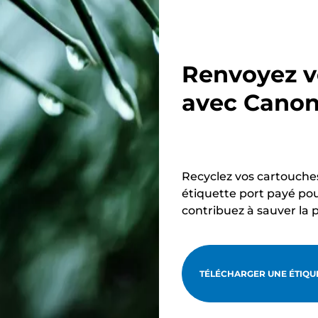
e
e
Renvoyez v
avec Cano
Recyclez vos cartouche
étiquette port payé pou
contribuez à sauver la 
TÉLÉCHARGER UNE ÉTIQUE