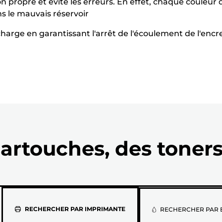
ion propre et évite les erreurs. En effet, chaque couleu
s le mauvais réservoir
echarge en garantissant l'arrêt de l'écoulement de l'encre 
artouches, des toners
Sélectionne
RECHERCHER PAR IMPRIMANTE
RECHERCHER PAR 