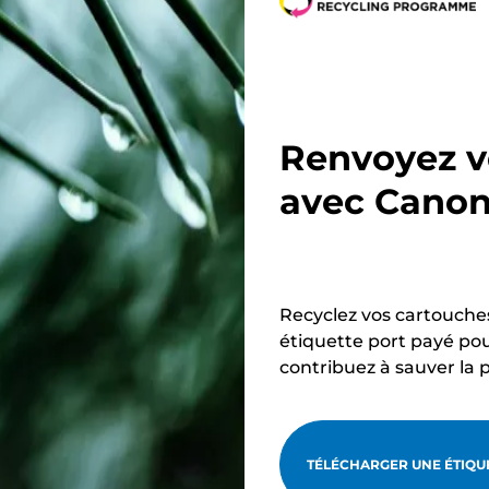
n
n
t
t
e
e
Renvoyez v
avec Cano
Recyclez vos cartouche
étiquette port payé pou
contribuez à sauver la 
TÉLÉCHARGER UNE ÉTIQUE