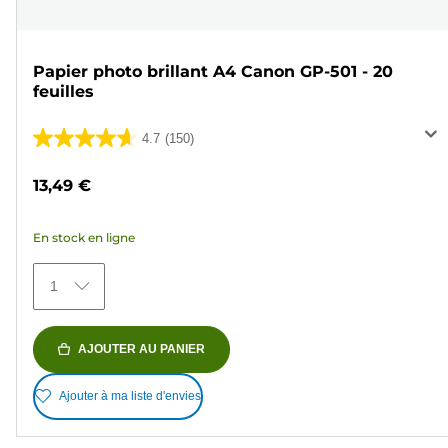
Papier photo brillant A4 Canon GP-501 - 20
feuilles
4.7
(150)
4.7
sur
13,49 €
5
étoiles.
En stock en ligne
150
avis
1
AJOUTER AU PANIER
Ajouter à ma liste d'envies