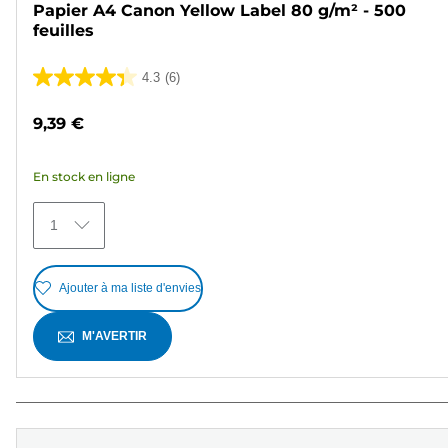
Papier A4 Canon Yellow Label 80 g/m² - 500
feuilles
4.3
(6)
4.3
sur
9,39 €
5
étoiles.
En stock en ligne
6
avis
1
Ajouter à ma liste d'envies
M'AVERTIR