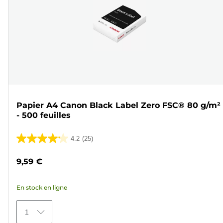
Papier A4 Canon Black Label Zero FSC® 80 g/m²
- 500 feuilles
4.2
(25)
4.2
sur
9,59 €
5
étoiles.
En stock en ligne
25
avis
1