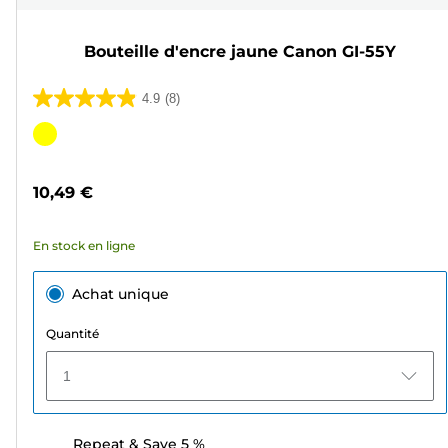
Bouteille d'encre jaune Canon GI-55Y
4.9
(8)
4.9
sur
Cartouche
5
couleur
étoiles.
10,49 €
8
avis
En stock en ligne
Achat unique
Quantité
1
Repeat & Save 5 %