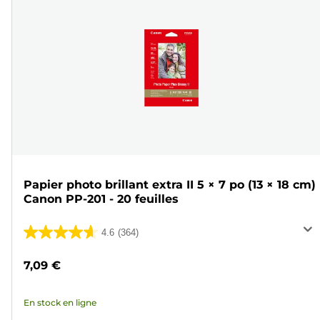
Papier photo brillant extra II 5 × 7 po (13 × 18 cm)
Canon PP-201 - 20 feuilles
4.6
(364)
4.6
sur
7,09 €
5
étoiles.
En stock en ligne
364