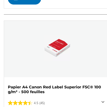
Papier A4 Canon Red Label Superior FSC® 100
g/m² - 500 feuilles
4.5
(45)
4.5