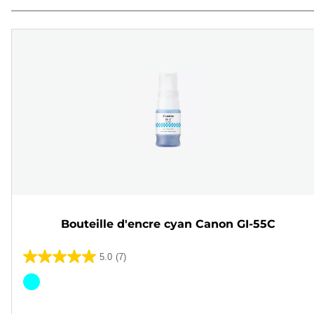
Bouteille d'encre cyan Canon GI-55C
5.0
(7)
5.0
sur
Cartouche
5
couleur