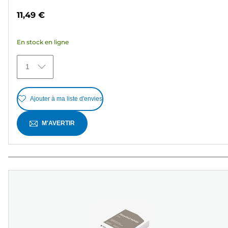
sur
11,49 €
5
étoiles.
En stock en ligne
45
avis
1
Ajouter à ma liste d'envies
M'AVERTIR