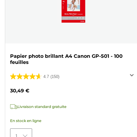
Papier photo brillant A4 Canon GP-501 - 100
feuilles
4.7
(150)
4.7
sur
30,49 €
5
étoiles.
Livraison standard gratuite
150
avis
En stock en ligne
1