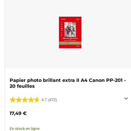
Papier photo brillant extra II A4 Canon PP-201 -
20 feuilles
4.7
(472)
4.7
sur
17,49 €
5
étoiles.
En stock en ligne
472