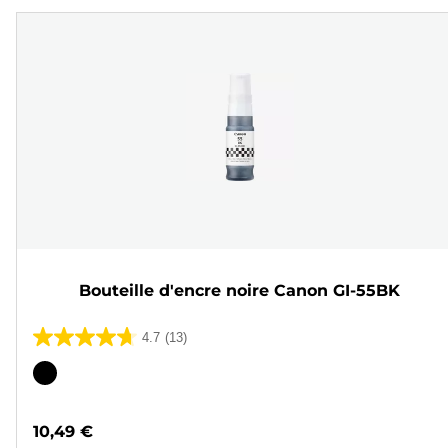
Bouteille d'encre noire Canon GI-55BK
4.7
(13)
4.7
sur
Cartouche
5
couleur
étoiles.
10,49 €
13