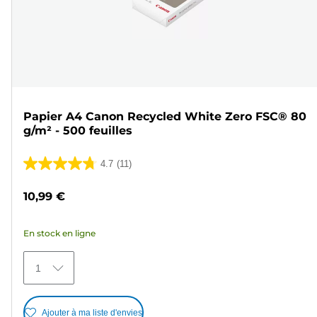
Papier A4 Canon Recycled White Zero FSC® 80
g/m² - 500 feuilles
4.7
(11)
4.7
sur
10,99 €
5
étoiles.
En stock en ligne
11
avis
1
Ajouter à ma liste d'envies