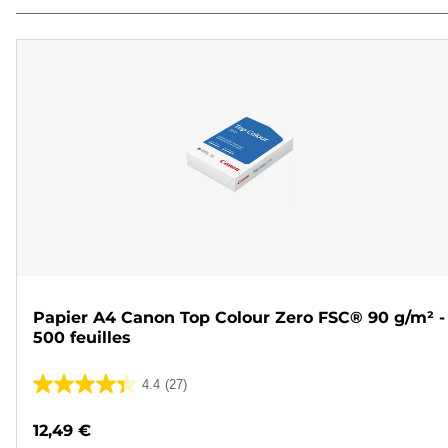
Papier A4 Canon Top Colour Zero FSC® 90 g/m² -
500 feuilles
4.4
(27)
4.4
sur
12,49 €
5