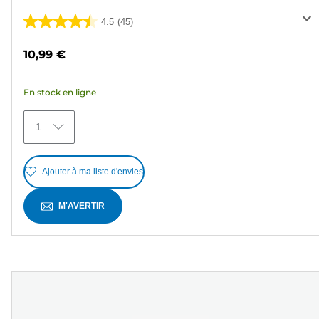
4.5
(45)
4.5
sur
10,99 €
5
étoiles.
En stock en ligne
45
avis
1
Ajouter à ma liste d'envies
M'AVERTIR