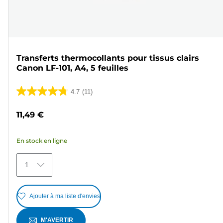
Transferts thermocollants pour tissus clairs
Canon LF-101, A4, 5 feuilles
4.7
(11)
4.7
sur
11,49 €
5
étoiles.
En stock en ligne
11
avis
1
Ajouter à ma liste d'envies
M'AVERTIR