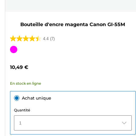
Bouteille d'encre magenta Canon GI-55M
4.4
(7)
4.4
sur
Cartouche
5
couleur
étoiles.
10,49 €
7
avis
En stock en ligne
Achat unique
Quantité
1