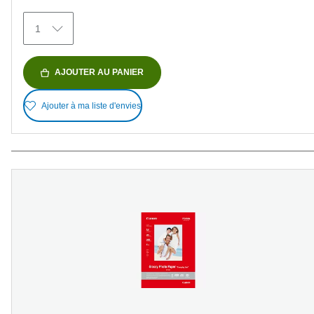
avis
1
AJOUTER AU PANIER
Ajouter à ma liste d'envies