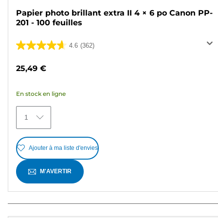
Papier photo brillant extra II 4 × 6 po Canon PP-
201 - 100 feuilles
4.6
(362)
4.6
sur
25,49 €
5
étoiles.
En stock en ligne
362
avis
1
Ajouter à ma liste d'envies
M'AVERTIR