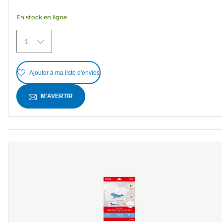
étoiles.
En stock en ligne
27
avis
1
Ajouter à ma liste d'envies
M'AVERTIR