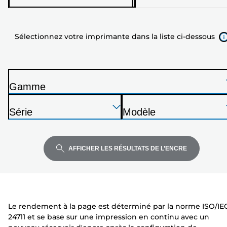
imprimante
dans
Sélectionnez votre imprimante dans la liste ci-dessous
la
liste
ci-
dessous
Gamme
I
Appuyez
Appuyez
Appuyez
m
Série
Modèle
sur
sur
sur
p
I
I
Entrée
Entrée
Entrée
r
m
m
pour
pour
pour
i
p
p
AFFICHER LES RÉSULTATS DE L’ENCRE
développer
développer
développer
m
r
r
a
i
i
n
m
m
t
a
a
Le rendement à la page est déterminé par la norme ISO/IE
e
n
n
24711 et se base sur une impression en continu avec un
t
t