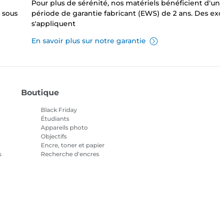
Pour plus de sérénité, nos matériels bénéficient d'u
 sous
période de garantie fabricant (EWS) de 2 ans. Des e
s'appliquent
En savoir plus sur notre garantie
Boutique
Black Friday
Étudiants
Appareils photo
Objectifs
Encre, toner et papier
s
Recherche d'encres
Imprimantes
Caméscopes
Accessoires et produits
officiels
Meilleures ventes