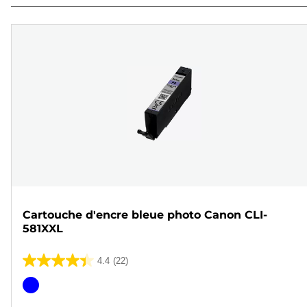
Cartouche d'encre bleue photo Canon CLI-
581XXL
4.4
(22)
4.4
sur
Cartouche
5
couleur