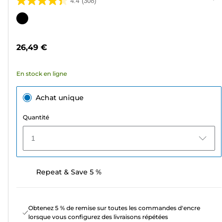
4.4
(308)
4.4
sur
Cartouche
5
couleur
étoiles.
26,49 €
308
avis
En stock en ligne
Achat unique
Quantité
1
Repeat & Save 5 %
Obtenez 5 % de remise sur toutes les commandes d'encre
lorsque vous configurez des livraisons répétées