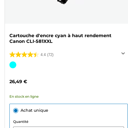
Cartouche d'encre cyan à haut rendement
Canon CLI-581XXL
4.4
(72)
4.4
sur
Cartouche
5
couleur
étoiles.
26,49 €
72
avis
En stock en ligne
Achat unique
Quantité