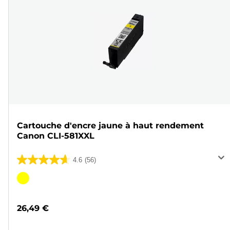
Cartouche d'encre jaune à haut rendement
Canon CLI-581XXL
4.6
(56)
4.6
sur
Cartouche
5
couleur
étoiles.
26,49 €
56
avis