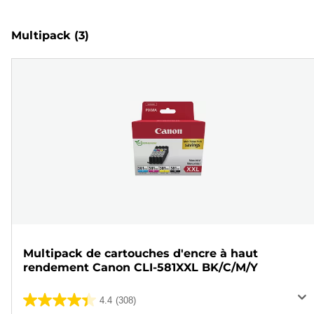
Multipack
(3)
Multipack de cartouches d'encre à haut
rendement Canon CLI-581XXL BK/C/M/Y
4.4
(308)
4.4