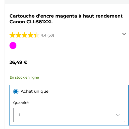
Cartouche d'encre magenta à haut rendement
Canon CLI-581XXL
4.4
(58)
4.4
sur
Cartouche
5
couleur
étoiles.
26,49 €
58
avis
En stock en ligne
Achat unique
Quantité
1