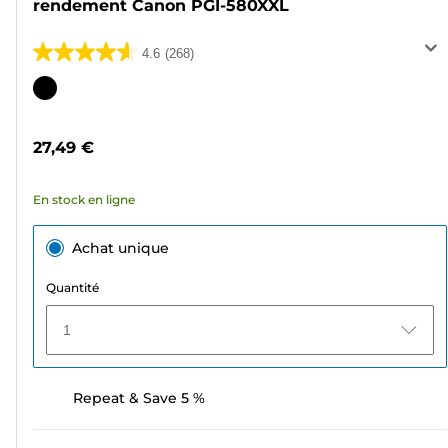
rendement Canon PGI-580XXL
4.6
(268)
4.6
sur
Cartouche
5
couleur
étoiles.
27,49 €
268
avis
En stock en ligne
Achat unique
Quantité
1
Repeat & Save 5 %