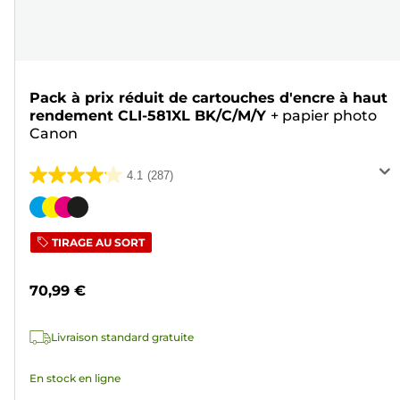
Pack à prix réduit de cartouches d'encre à haut
rendement CLI-581XL BK/C/M/Y
+
papier photo
Canon
4.1
(287)
4.1
sur
Cartouche
5
couleur
TIRAGE AU SORT
étoiles.
287
70,99 €
avis
Livraison standard gratuite
En stock en ligne