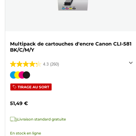
Multipack de cartouches d'encre Canon CLI-581
BK/C/M/Y
4.3
(260)
4.3
sur
Cartouche
5
couleur
TIRAGE AU SORT
étoiles.
260
51,49 €
avis
Livraison standard gratuite
En stock en ligne