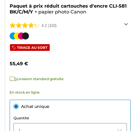
Paquet à prix réduit cartouches d'encre CLI-581
BK/C/M/Y
+
papier photo Canon
4.2
(110)
4.2
sur
Cartouche
5
couleur
TIRAGE AU SORT
étoiles.
110
55,49 €
avis
Livraison standard gratuite
En stock en ligne
Achat unique
Quantité
1