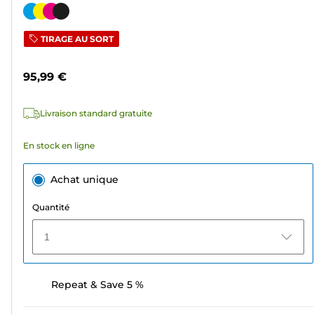
sur
Cartouche
5
couleur
TIRAGE AU SORT
étoiles.
308
95,99 €
avis
Livraison standard gratuite
En stock en ligne
Achat unique
Quantité
1
Repeat & Save 5 %