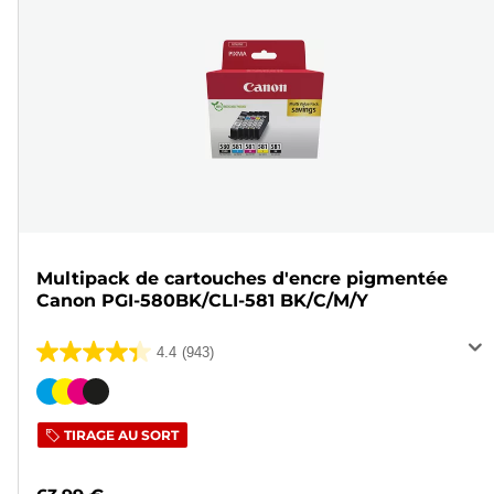
Multipack de cartouches d'encre pigmentée
Canon PGI-580BK/CLI-581 BK/C/M/Y
4.4
(943)
4.4
sur
Cartouche
5
couleur
TIRAGE AU SORT
étoiles.
943