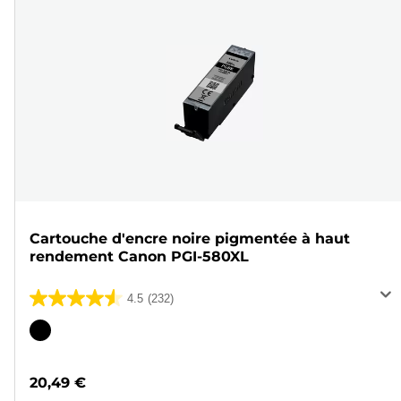
Cartouche d'encre noire pigmentée à haut
rendement Canon PGI-580XL
4.5
(232)
4.5
sur
Cartouche
5
couleur
étoiles.
20,49 €
232