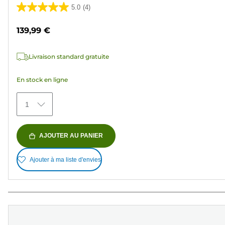
5.0
(4)
5.0
sur
139,99 €
5
étoiles.
Livraison standard gratuite
4
avis
En stock en ligne
1
AJOUTER AU PANIER
Ajouter à ma liste d'envies