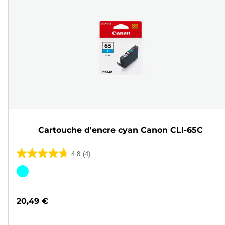
Cartouche d'encre cyan Canon CLI-65C
4.8
(4)
4.8
sur
Cartouche
5
couleur
étoiles.
20,49 €
4
avis