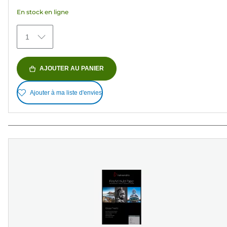
avis
En stock en ligne
1
AJOUTER AU PANIER
Ajouter à ma liste d'envies