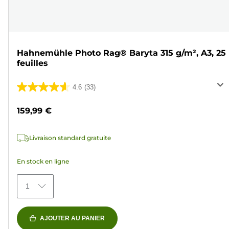
Hahnemühle Photo Rag® Baryta 315 g/m², A3, 25
feuilles
4.6
(33)
4.6
sur
159,99 €
5
étoiles.
Livraison standard gratuite
33
avis
En stock en ligne
1
AJOUTER AU PANIER