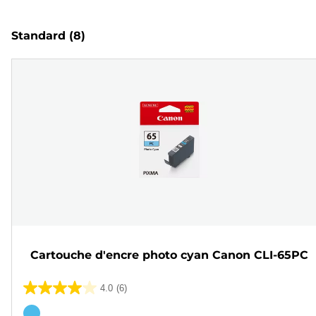
Standard
(8)
Cartouche d'encre photo cyan Canon CLI-65PC
4.0
(6)
4.0
sur
Cartouche