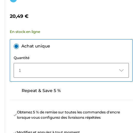
5
couleur
étoiles.
20,49 €
6
avis
En stock en ligne
Achat unique
Quantité
1
Repeat & Save 5 %
Obtenez 5 % de remise sur toutes les commandes d'encre
lorsque vous configurez des livraisons répétées
Modifiez et annulez à tout moment