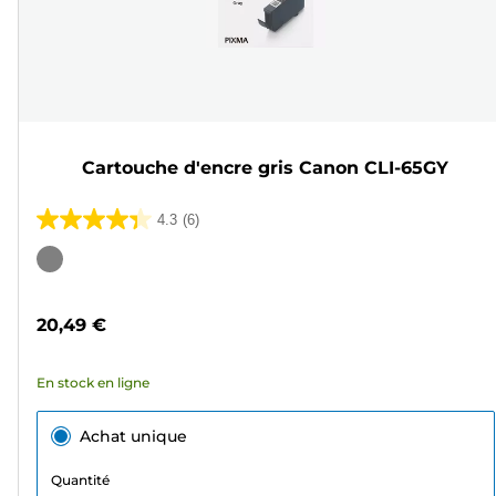
Cartouche d'encre gris Canon CLI-65GY
4.3
(6)
4.3
sur
Cartouche
5
couleur
étoiles.
20,49 €
6
avis
En stock en ligne
Achat unique
Quantité