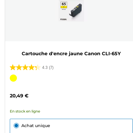
Cartouche d'encre jaune Canon CLI-65Y
4.3
(7)
4.3
sur
Cartouche
5
couleur
étoiles.
20,49 €
7
avis
En stock en ligne
Achat unique