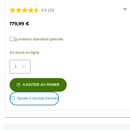
4.6
(33)
4.6
sur
179,99 €
5
étoiles.
Livraison standard gratuite
33
avis
En stock en ligne
1
AJOUTER AU PANIER
Ajouter à ma liste d'envies