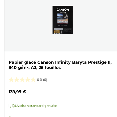
Papier glacé Canson Infinity Baryta Prestige II,
340 g/m², A3, 25 feuilles
0.0
(0)
0.0
sur
139,99 €
5
étoiles.
Livraison standard gratuite