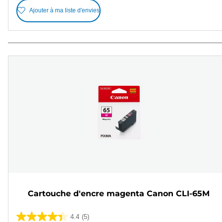
Ajouter à ma liste d'envies
Cartouche d'encre magenta Canon CLI-65M
4.4
(5)
4.4