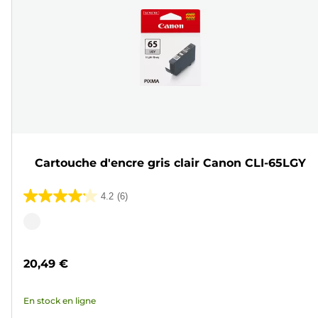
Cartouche d'encre gris clair Canon CLI-65LGY
4.2
(6)
4.2
sur
Cartouche
5
couleur
étoiles.
20,49 €
6
avis
En stock en ligne