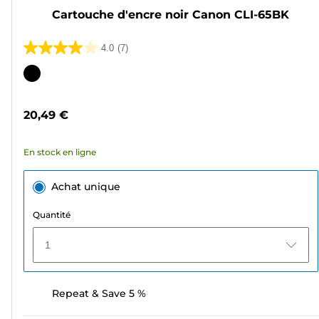
Cartouche d'encre noir Canon CLI-65BK
4.0
(7)
4.0
sur
Cartouche
5
couleur
étoiles.
20,49 €
7
avis
En stock en ligne
Achat unique
Quantité
1
Repeat & Save 5 %