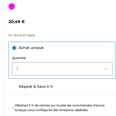
sur
Cartouche
5
couleur
étoiles.
20,49 €
5
avis
En stock en ligne
Achat unique
Quantité
1
Repeat & Save 5 %
Obtenez 5 % de remise sur toutes les commandes d'encre
lorsque vous configurez des livraisons répétées