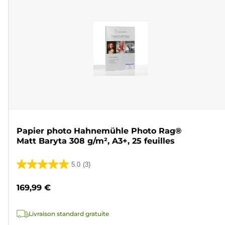
Papier photo Hahnemühle Photo Rag®
Matt Baryta 308 g/m², A3+, 25 feuilles
5.0
(3)
5.0
sur
169,99 €
5
étoiles.
Livraison standard gratuite
3