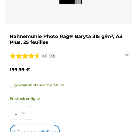
Hahnemühle Photo Rag® Baryta 315 g/m², A3
Plus, 25 feuilles
4.6
(33)
4.6
sur
199,99 €
5
étoiles.
Livraison standard gratuite
33
avis
En stock en ligne
1
Ajouter à ma liste d'envies