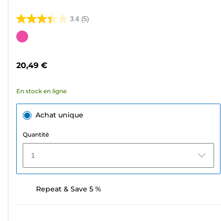
3.4
(5)
3.4
sur
Cartouche
5
couleur
étoiles.
20,49 €
5
avis
En stock en ligne
Achat unique
Quantité
1
Repeat & Save 5 %