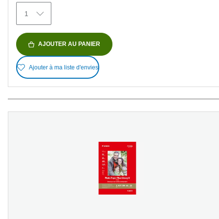
avis
1
AJOUTER AU PANIER
Ajouter à ma liste d'envies