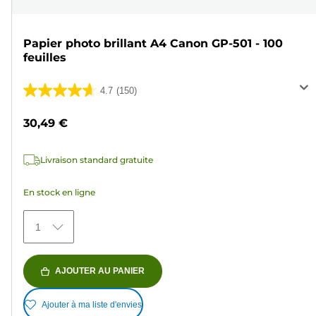
Papier photo brillant A4 Canon GP-501 - 100
feuilles
4.7
(150)
4.7
sur
30,49 €
5
étoiles.
Livraison standard gratuite
150
avis
En stock en ligne
1
AJOUTER AU PANIER
Ajouter à ma liste d'envies