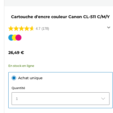
Cartouche d'encre couleur Canon CL-511 C/M/Y
4.7
(178)
4.7
sur
Cartouche
5
couleur
étoiles.
26,49 €
178
avis
En stock en ligne
Achat unique
Quantité
1