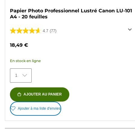
Papier Photo Professionnel Lustré Canon LU-101
A4 - 20 feuilles
4.7
(77)
4.7
sur
18,49 €
5
étoiles.
En stock en ligne
77
avis
1
AJOUTER AU PANIER
Ajouter à ma liste d'envies