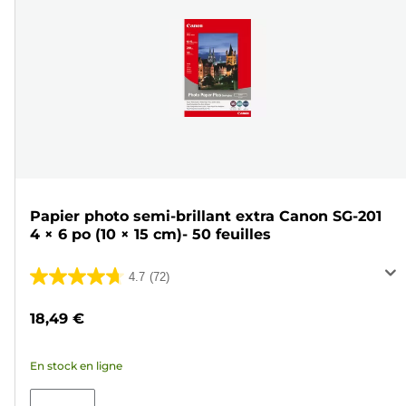
Papier photo semi-brillant extra Canon SG-201
4 × 6 po (10 × 15 cm)- 50 feuilles
4.7
(72)
4.7
sur
18,49 €
5
étoiles.
En stock en ligne
72
avis