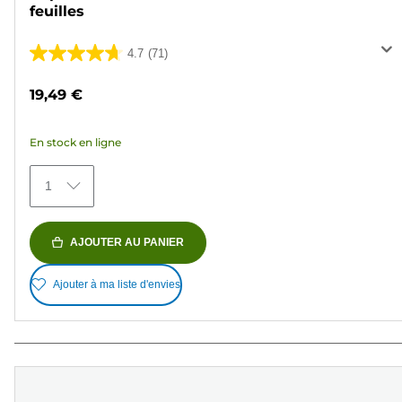
feuilles
4.7
(71)
4.7
sur
19,49 €
5
étoiles.
En stock en ligne
71
avis
1
AJOUTER AU PANIER
Ajouter à ma liste d'envies