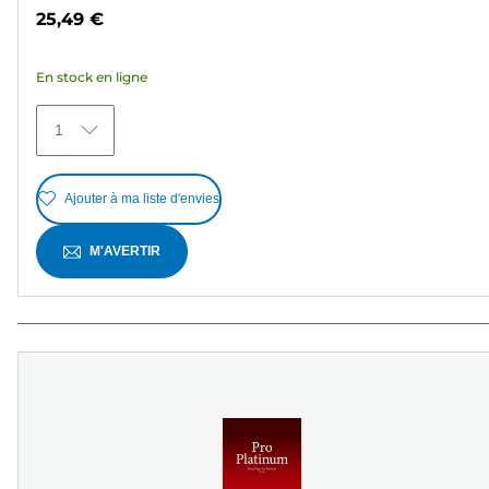
sur
25,49 €
5
étoiles.
En stock en ligne
363
avis
1
Ajouter à ma liste d'envies
M'AVERTIR