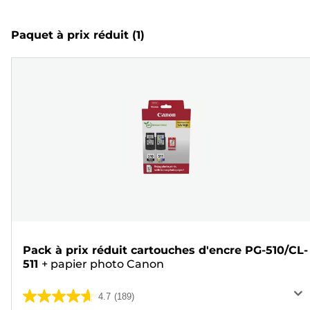
Paquet à prix réduit
(1)
Pack à prix réduit cartouches d'encre PG-510/CL-
511
+
papier photo Canon
4.7
(189)
4.7