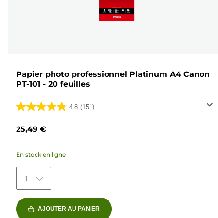
Papier photo professionnel Platinum A4 Canon
PT-101 - 20 feuilles
4.8
(151)
4.8
sur
25,49 €
5
étoiles.
En stock en ligne
151
avis
1
AJOUTER AU PANIER