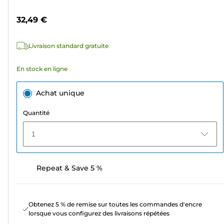
5
couleur
étoiles.
32,49 €
70
avis
Livraison standard gratuite
En stock en ligne
Achat unique
Quantité
1
Repeat & Save 5 %
Obtenez 5 % de remise sur toutes les commandes d'encre
lorsque vous configurez des livraisons répétées