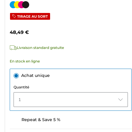
sur
Cartouche
5
couleur
TIRAGE AU SORT
étoiles.
189
48,49 €
avis
Livraison standard gratuite
En stock en ligne
Achat unique
Quantité
1
Repeat & Save 5 %