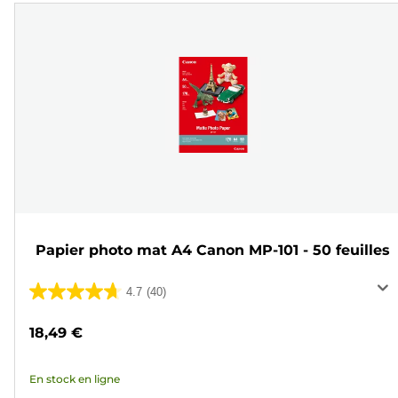
Papier photo mat A4 Canon MP-101 - 50 feuilles
4.7
(40)
4.7
sur
18,49 €
5
étoiles.
En stock en ligne
40