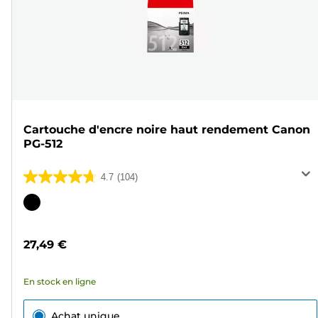
Cartouche d'encre noire haut rendement Canon
PG-512
4.7
(104)
4.7
sur
Cartouche
5
couleur
étoiles.
27,49 €
104
avis
En stock en ligne
Achat unique