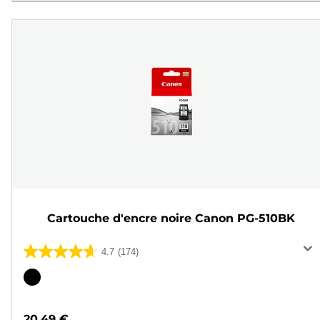
Cartouche d'encre noire Canon PG-510BK
4.7
(174)
4.7
sur
Cartouche
5
couleur
étoiles.
20,49 €