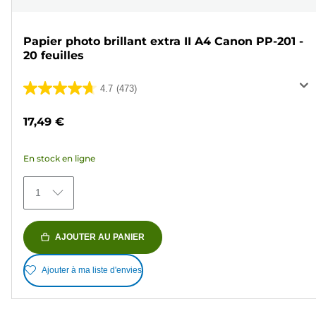
Papier photo brillant extra II A4 Canon PP-201 -
20 feuilles
4.7
(473)
4.7
sur
17,49 €
5
étoiles.
En stock en ligne
473
avis
1
AJOUTER AU PANIER
Ajouter à ma liste d'envies