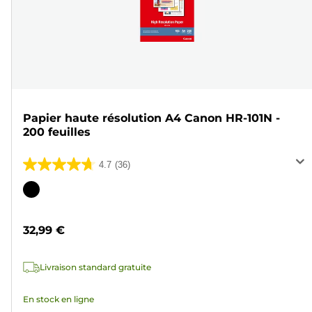
Papier haute résolution A4 Canon HR-101N -
200 feuilles
4.7
(36)
4.7
sur
Cartouche
5
couleur
étoiles.
32,99 €
36
avis
Livraison standard gratuite
En stock en ligne