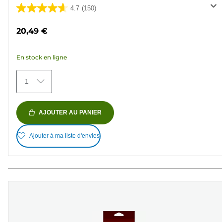
4.7
(150)
4.7
sur
20,49 €
5
étoiles.
En stock en ligne
150
avis
1
AJOUTER AU PANIER
Ajouter à ma liste d'envies