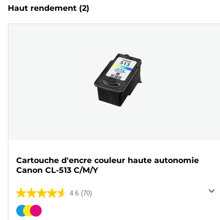
Haut rendement
(2)
Cartouche d'encre couleur haute autonomie
Canon CL-513 C/M/Y
4.6
(70)
4.6
sur
Cartouche