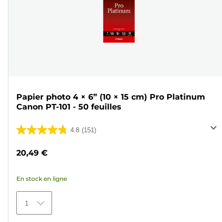
Papier photo 4 × 6” (10 × 15 cm) Pro Platinum
Canon PT-101 - 50 feuilles
4.8
(151)
4.8
sur
20,49 €
5
étoiles.
En stock en ligne
151
avis
1