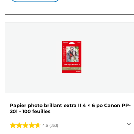
Papier photo brillant extra II 4 × 6 po Canon PP-
201 - 100 feuilles
4.6
(363)
4.6