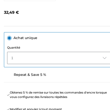
70
avis.
Lien
32,49 €
sur
la
même
page.
Achat unique
Quantité
1
Repeat & Save 5 %
Obtenez 5 % de remise sur toutes les commandes d'encre lorsque
vous configurez des livraisons répétées
Modifiez et annulez à tout moment