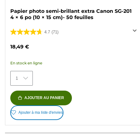
Papier photo semi-brillant extra Canon SG-201
4 × 6 po (10 × 15 cm)- 50 feuilles
4.7
(71)
4.7
sur
18,49 €
5
étoiles.
En stock en ligne
71
avis
1
AJOUTER AU PANIER
Ajouter à ma liste d'envies