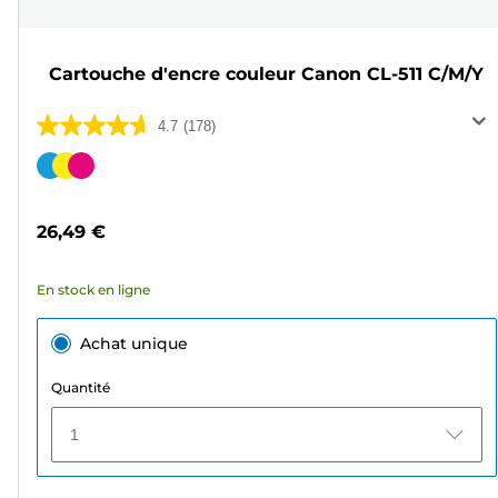
Cartouche d'encre couleur Canon CL-511 C/M/Y
4.7
(178)
4.7
sur
Cartouche
5
couleur
étoiles.
26,49 €
178
avis
En stock en ligne
Achat unique
Quantité
1