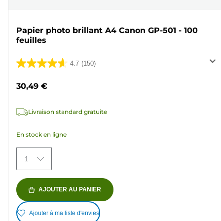
Papier photo brillant A4 Canon GP-501 - 100
feuilles
4.7
(150)
4.7
sur
30,49 €
5
étoiles.
Livraison standard gratuite
150
avis
En stock en ligne
1
AJOUTER AU PANIER
Ajouter à ma liste d'envies