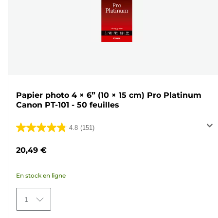
Papier photo 4 × 6” (10 × 15 cm) Pro Platinum
Canon PT-101 - 50 feuilles
4.8
(151)
4.8
sur
20,49 €
5
étoiles.
En stock en ligne
151
avis
1