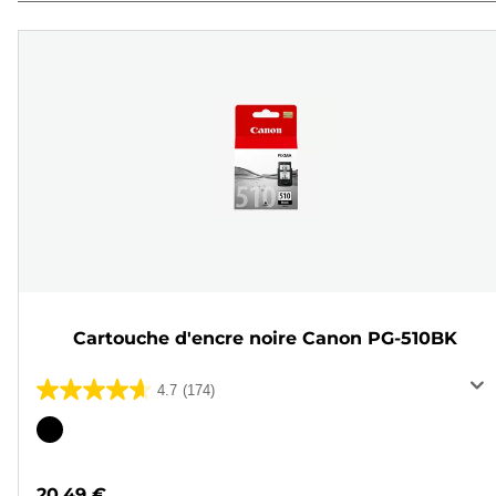
Cartouche d'encre noire Canon PG-510BK
4.7
(174)
4.7
sur
Cartouche
5
couleur
étoiles.
20,49 €