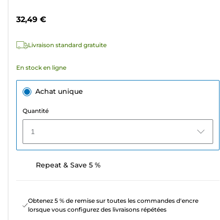
5
couleur
étoiles.
32,49 €
70
avis
Livraison standard gratuite
En stock en ligne
Achat unique
Quantité
1
Repeat & Save 5 %
Obtenez 5 % de remise sur toutes les commandes d'encre
lorsque vous configurez des livraisons répétées