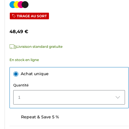
sur
Cartouche
5
couleur
TIRAGE AU SORT
étoiles.
189
48,49 €
avis
Livraison standard gratuite
En stock en ligne
Achat unique
Quantité
1
Repeat & Save 5 %