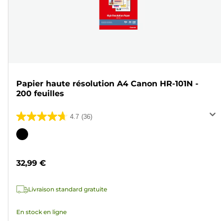
Papier haute résolution A4 Canon HR-101N -
200 feuilles
4.7
(36)
4.7
sur
Cartouche
5
couleur
étoiles.
32,99 €
36
avis
Livraison standard gratuite
En stock en ligne