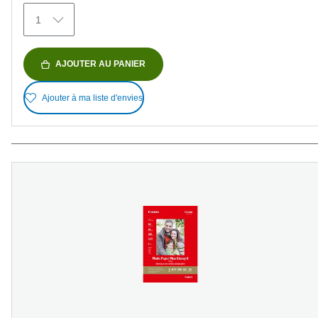
avis
1
AJOUTER AU PANIER
Ajouter à ma liste d'envies