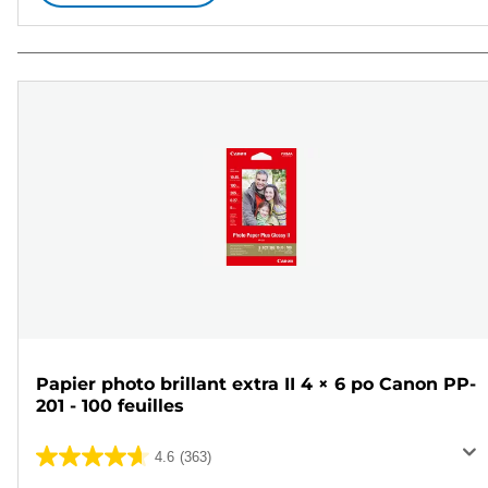
Papier photo brillant extra II 4 × 6 po Canon PP-
201 - 100 feuilles
4.6
(363)
4.6