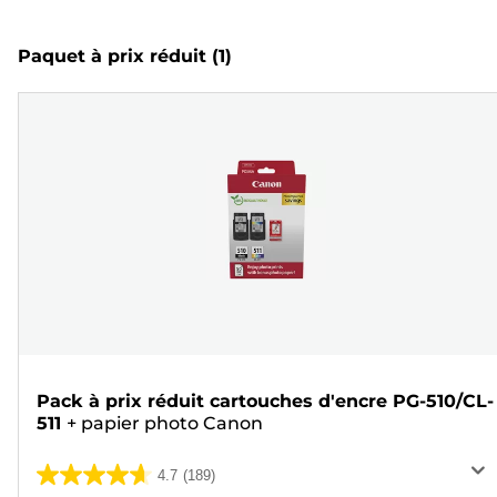
Paquet à prix réduit
(1)
Pack à prix réduit cartouches d'encre PG-510/CL-
511
+
papier photo Canon
4.7
(189)
4.7