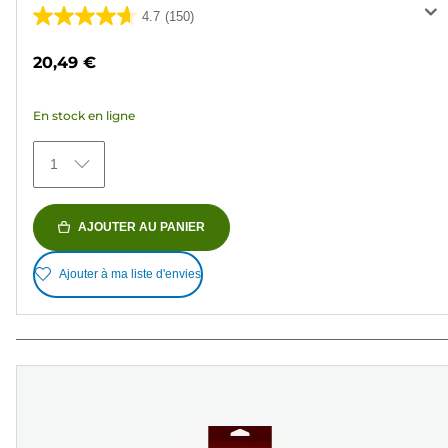
4.7
(150)
4.7
sur
20,49 €
5
étoiles.
En stock en ligne
150
avis
1
AJOUTER AU PANIER
Ajouter à ma liste d'envies