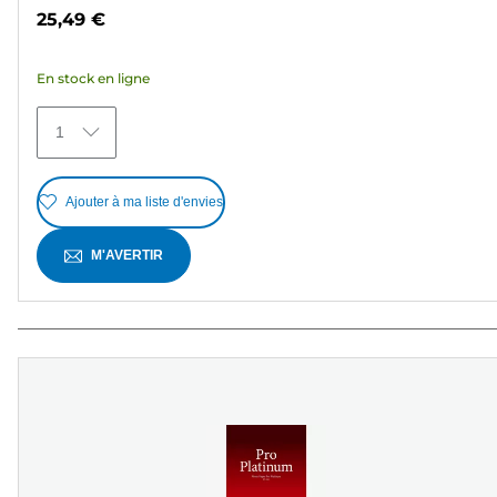
sur
25,49 €
5
étoiles.
En stock en ligne
363
avis
1
Ajouter à ma liste d'envies
M'AVERTIR