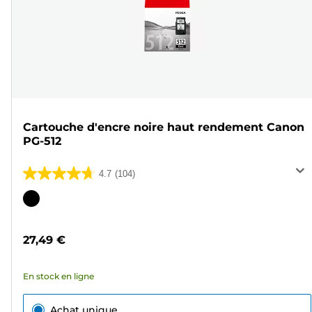
Cartouche d'encre noire haut rendement Canon
PG-512
4.7
(104)
4.7
sur
Cartouche
5
couleur
étoiles.
27,49 €
104
avis
En stock en ligne
Achat unique