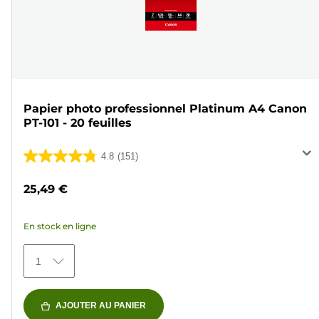
Papier photo professionnel Platinum A4 Canon
PT-101 - 20 feuilles
4.8
(151)
4.8
sur
25,49 €
5
étoiles.
En stock en ligne
151
avis
1
AJOUTER AU PANIER