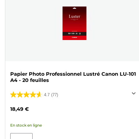
Papier Photo Professionnel Lustré Canon LU-101
A4 - 20 feuilles
4.7
(77)
4.7
sur
18,49 €
5
étoiles.
En stock en ligne
77
avis