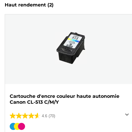
Haut rendement
(2)
Cartouche d'encre couleur haute autonomie
Canon CL-513 C/M/Y
4.6
(70)
4.6
sur
Cartouche