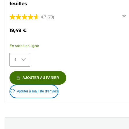
feuilles
4.7
(70)
4.7
sur
19,49 €
5
étoiles.
En stock en ligne
70
avis
1
AJOUTER AU PANIER
Ajouter à ma liste d'envies