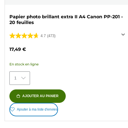
Papier photo brillant extra II A4 Canon PP-201 -
20 feuilles
4.7
(473)
4.7
sur
17,49 €
5
étoiles.
En stock en ligne
473
avis
1
AJOUTER AU PANIER
Ajouter à ma liste d'envies