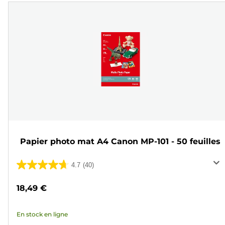
Papier photo mat A4 Canon MP-101 - 50 feuilles
4.7
(40)
4.7
sur
18,49 €
5
étoiles.
En stock en ligne
40