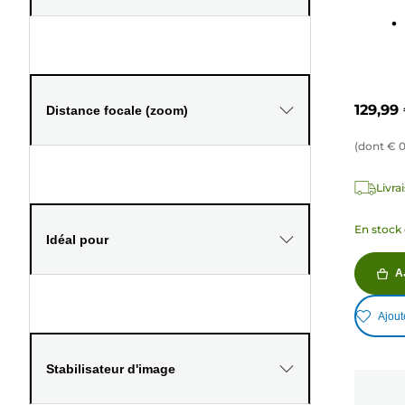
752
avis
129,99
Distance focale (zoom)
(dont
€
0
Livra
En stock 
Idéal pour
A
Ajout
Stabilisateur d'image