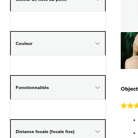
Couleur
Fonctionnalités
Object
4.8
sur
5
étoiles
Distance focale (focale fixe)