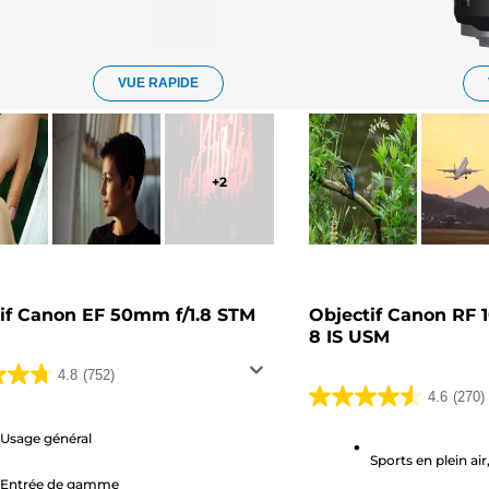
VUE RAPIDE
+
2
if Canon EF 50mm f/1.8 STM
Objectif Canon RF
8 IS USM
4.8
(752)
4.6
(270)
4.6
sur
Usage général
5
Sports en plein air
.
Entrée de gamme
étoiles.