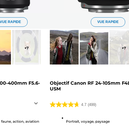
VUE RAPIDE
VUE RAPIDE
+
7
+
7
 100-400mm F5.6-
Objectif Canon RF 24-105mm F4L
USM
4.7
(499)
4.7
sur
5
, faune, action, aviation
Portrait, voyage, paysage
étoiles.