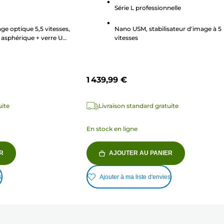
Série L professionnelle
499
avis
age optique 5,5 vitesses,
Nano USM, stabilisateur d'image à 5
e asphérique + verre UD
vitesses
1 439,99 €
uite
Livraison standard gratuite
En stock en ligne
R
AJOUTER AU PANIER
s
Ajouter à ma liste d'envies