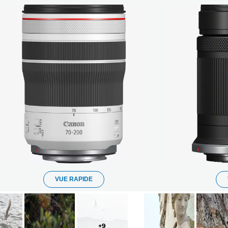
VUE RAPIDE
+
9