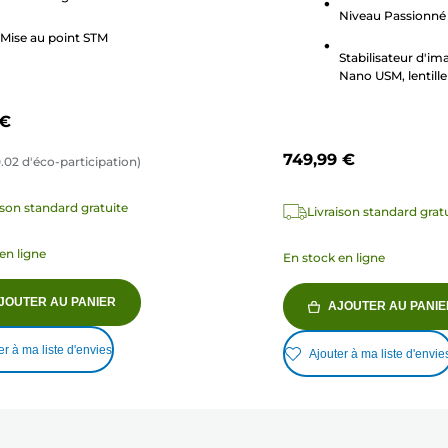
Niveau Passionné
270
Mise au point STM
avis
Stabilisateur d'im
Nano USM, lentill
et SSC
 €
749,99 €
.02
d'éco-participation)
ison standard gratuite
Livraison standard grat
en ligne
En stock en ligne
JOUTER AU PANIER
AJOUTER AU PANIE
er à ma liste d'envies
Ajouter à ma liste d'envie