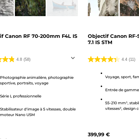
if Canon RF 70-200mm F4L IS
Objectif Canon RF-
7.1 IS STM
4.8
(58)
4.4
(11)
4.4
sur
Voyage, sport, fam
5
Photographie animalière, photographie
sportive, portraits, voyage
.
étoiles.
Entrée de gamme
11
Série L professionnelle
avis
55-210 mm¹, stabil
vitesses², design
Stabilisateur d'image à 5 vitesses, double
STM
moteur Nano USM
399,99 €