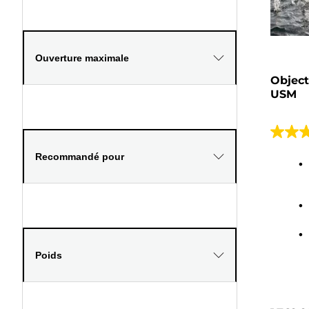
Ouverture maximale
Object
USM
4.8
sur
Recommandé pour
5
étoiles
58
avis
Poids