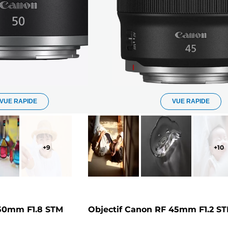
VUE RAPIDE
VUE RAPIDE
+
9
+
10
 50mm F1.8 STM
Objectif Canon RF 45mm F1.2 S