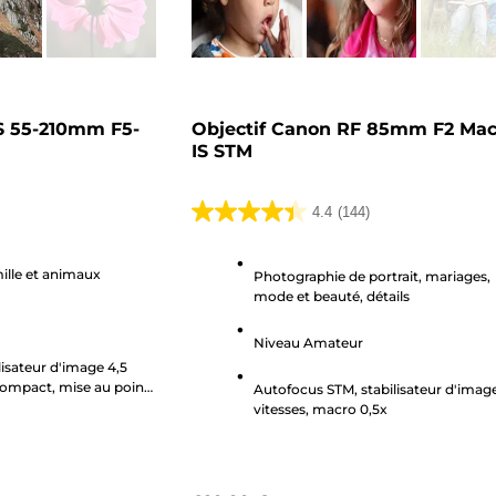
S 55-210mm F5-
Objectif Canon RF 85mm F2 Mac
IS STM
4.4
(144)
4.4
sur
ille et animaux
5
Photographie de portrait, mariages,
mode et beauté, détails
étoiles.
144
Niveau Amateur
avis
isateur d'image 4,5
 compact, mise au point
Autofocus STM, stabilisateur d'imag
vitesses, macro 0,5x