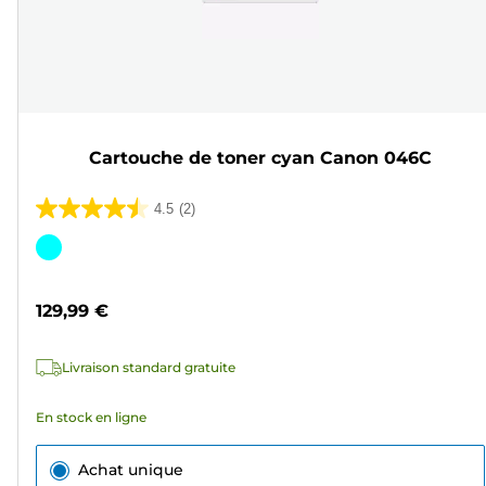
Cartouche de toner cyan Canon 046C
4.5
(2)
4.5
sur
Cartouche
5
couleur
étoiles.
129,99 €
2
avis
Livraison standard gratuite
En stock en ligne
Achat unique