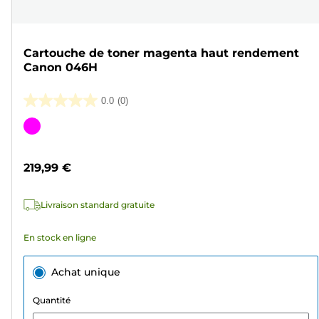
Cartouche de toner magenta haut rendement
Canon 046H
0.0
(0)
0.0
sur
Cartouche
5
couleur
étoiles.
219,99 €
Livraison standard gratuite
En stock en ligne
Achat unique
Quantité