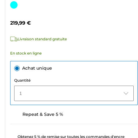
sur
Cartouche
5
couleur
étoiles.
219,99 €
2
avis
Livraison standard gratuite
En stock en ligne
Achat unique
Quantité
1
Repeat & Save 5 %
Obtenez 5 % de remise sur toutes les commandes d'encre