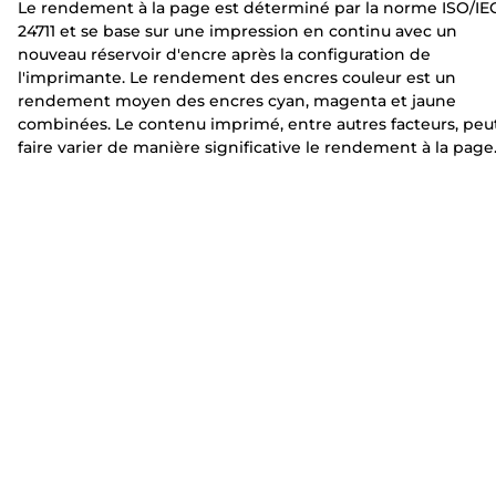
Le rendement à la page est déterminé par la norme ISO/IE
e
n
n
24711 et se base sur une impression en continu avec un
t
t
nouveau réservoir d'encre après la configuration de
e
e
l'imprimante. Le rendement des encres couleur est un
rendement moyen des encres cyan, magenta et jaune
combinées. Le contenu imprimé, entre autres facteurs, peu
faire varier de manière significative le rendement à la page