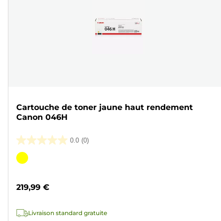
Cartouche de toner jaune haut rendement
Canon 046H
0.0
(0)
0.0
sur
Cartouche
5
couleur
étoiles.
219,99 €
Livraison standard gratuite