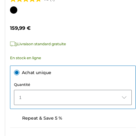
4.8
sur
Cartouche
5
couleur
étoiles.
159,99 €
4
avis
Livraison standard gratuite
En stock en ligne
Achat unique
Quantité
1
Repeat & Save 5 %