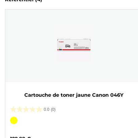
Cartouche de toner jaune Canon 046Y
0.0
(0)
0.0
sur
Cartouche
5
couleur
étoiles.