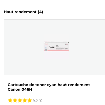
Haut rendement
(4)
Cartouche de toner cyan haut rendement
Canon 046H
5.0
(2)
5.0