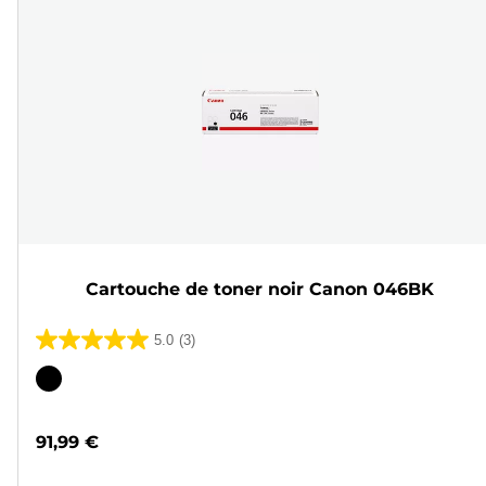
Cartouche de toner noir Canon 046BK
5.0
(3)
5.0
sur
Cartouche
5
couleur
étoiles.
91,99 €
3
avis