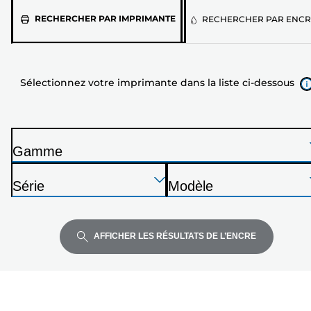
Sélectionnez
RECHERCHER PAR IMPRIMANTE
RECHERCHER PAR ENCR
votre
imprimante
dans
Sélectionnez votre imprimante dans la liste ci-dessous
la
liste
ci-
dessous
Gamme
I
Appuyez
Appuyez
Appuyez
m
Série
Modèle
sur
sur
sur
p
I
I
Entrée
Entrée
Entrée
r
m
m
pour
pour
pour
i
p
p
AFFICHER LES RÉSULTATS DE L’ENCRE
développer
développer
développer
m
r
r
a
i
i
n
m
m
t
a
a