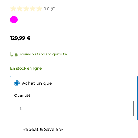
0.0
(0)
0.0
sur
Cartouche
5
couleur
étoiles.
129,99 €
Livraison standard gratuite
En stock en ligne
Achat unique
Quantité
1
Repeat & Save 5 %