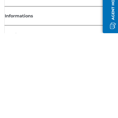
AGENT HORS LIGNE
Informations
Boutique
S'inscrire aux actualités Canon
Recevoir des informations régulières par e-mail sur les nouveaux produi
les conseils utiles et les offres
INSCRIVEZ-VOUS MAINTENANT
Conditions générales de vente
Politique de confidentialité