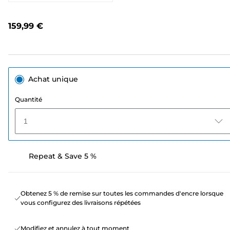
4
avis.
Lien
159,99 €
sur
la
même
page.
Achat unique
Quantité
1
Repeat & Save 5 %
Obtenez 5 % de remise sur toutes les commandes d'encre lorsque
vous configurez des livraisons répétées
Modifiez et annulez à tout moment