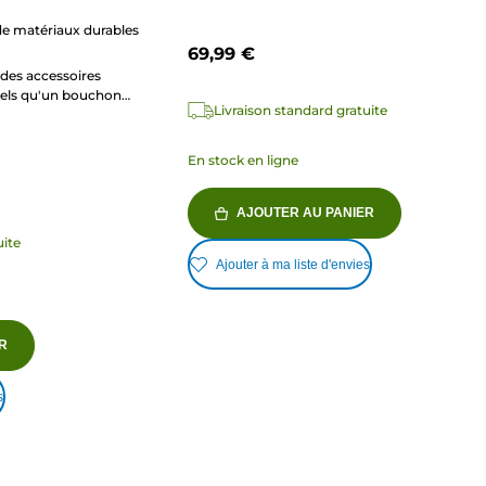
avis
 de matériaux durables
69,99 €
des accessoires
tels qu'un bouchon
Livraison standard gratuite
chon anti-poussière et
le
En stock en ligne
AJOUTER AU PANIER
uite
Ajouter à ma liste d'envies
R
s