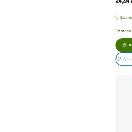
49,49 
3
avis
Livra
En stock 
A
Ajout