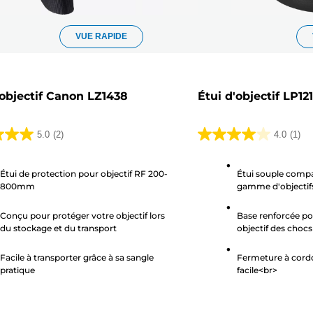
VUE RAPIDE
'objectif Canon LZ1438
Étui d'objectif LP1
5.0
(2)
4.0
(1)
4.0
sur
Étui de protection pour objectif RF 200-
Étui souple compa
5
800mm
gamme d'objectif
.
étoiles.
1
Conçu pour protéger votre objectif lors
Base renforcée po
avis
du stockage et du transport
objectif des chocs
Facile à transporter grâce à sa sangle
Fermeture à cord
pratique
facile<br>