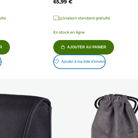
65,99 €
2
avis
uite
Livraison standard gratuite
En stock en ligne
R
AJOUTER AU PANIER
s
Ajouter à ma liste d'envies