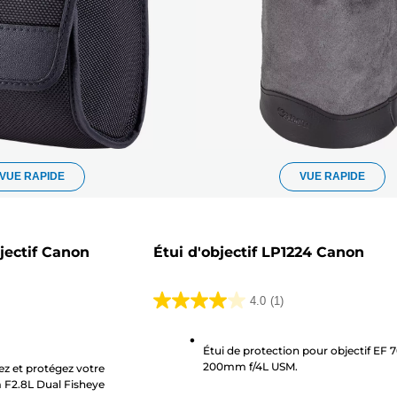
VUE RAPIDE
VUE RAPIDE
jectif Canon
Étui d'objectif LP1224 Canon
4.0
(1)
4.0
sur
Étui de protection pour objectif EF 
5
200mm f/4L USM.
ez et protégez votre
étoiles.
 F2.8L Dual Fisheye
1