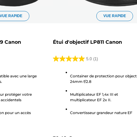
VUE RAPIDE
VUE RAPIDE
219 Canon
Étui d'objectif LP811 Canon
5.0
(1)
5.0
sur
tible avec une large
Container de protection pour object
5
s.
24mm f/2.8
étoiles.
1
ur protéger votre
Multiplicateur EF 1,4x III et
avis
 accidentels
multiplicateur EF 2x II.
on pour un accès
Convertisseur grandeur nature EF