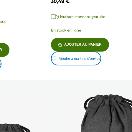
30,49 €
Livraison standard gratuite
uite
En stock en ligne
AJOUTER AU PANIER
R
Ajouter à ma liste d'envies
s