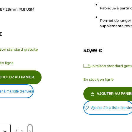
Fabriqué à partir
EF 28mm f/1.8 USM
Permet de ranger 
supplémentaires 
d'objectif, un bou
€
une clé hexagona
ison standard gratuite
40,99 €
en ligne
Livraison standard grat
JOUTER AU PANIER
En stock en ligne
er à ma liste d'envies
AJOUTER AU PANIE
Ajouter à ma liste d'envie
/
1