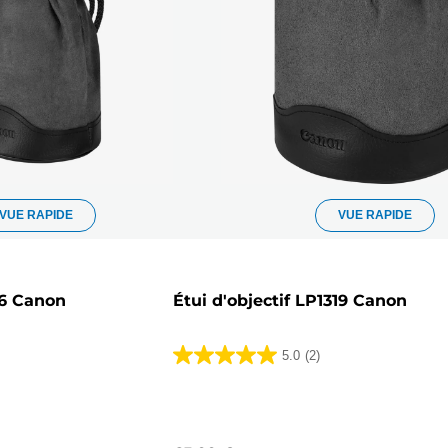
VUE RAPIDE
VUE RAPIDE
16 Canon
Étui d'objectif LP1319 Canon
5.0
(2)
5.0
sur
5
étoiles.