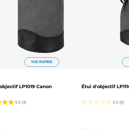
VUE RAPIDE
'objectif LP1019 Canon
Étui d'objectif LP11
5.0
(3)
0.0
(0)
0.0
sur
5
.
étoiles.