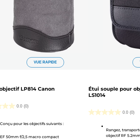
VUE RAPIDE
'objectif LP814 Canon
Étui souple pour ob
LS1014
0.0
(0)
0.0
(0)
0.0
sur
Conçu pour les objectifs suivants :
Rangez, transport
5
.
objectif RF 5.2mm
EF 50mm f/2,5 macro compact
étoiles.