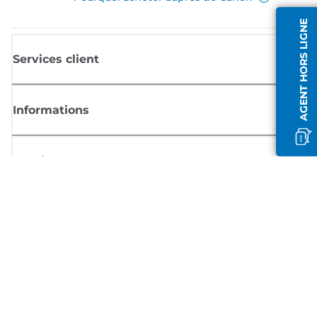
AGENT HORS LIGNE
Services client
Informations
Boutique
S'inscrire aux actualités Canon
Recevoir des informations régulières par e-mail sur les nouveaux produi
les conseils utiles et les offres
INSCRIVEZ-VOUS MAINTENANT