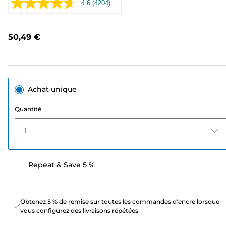
4.6
(4204)
Lire
4204
avis.
Lien
50,49 €
sur
la
même
page.
Achat unique
Quantité
1
Repeat & Save 5 %
Obtenez 5 % de remise sur toutes les commandes d'encre lorsque
vous configurez des livraisons répétées