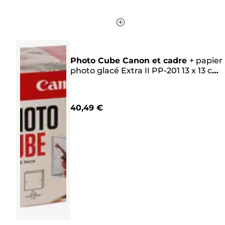
Photo Cube Canon et cadre
+
papier
photo glacé Extra II PP-201 13 x 13 cm
(40 feuilles) - Pack créatif, rose
40,49 €