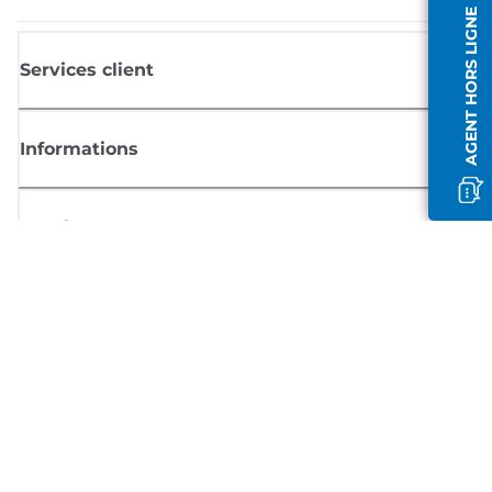
AGENT HORS LIGNE
Services client
Informations
Boutique
S'inscrire aux actualités Canon
Recevoir des informations régulières par e-mail sur les nouveaux produi
les conseils utiles et les offres
INSCRIVEZ-VOUS MAINTENANT