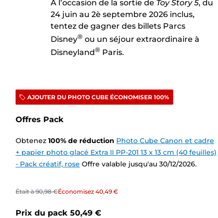
À l’occasion de la sortie de
Toy Story 5
, du
24 juin au 2è septembre 2026 inclus,
tentez de gagner des billets Parcs
®
Disney
ou un séjour extraordinaire à
®
Disneyland
Paris.
AJOUTER DU PHOTO CUBE ÉCONOMISER 100%
Offres Pack
Obtenez
100
%
de réduction
Photo Cube Canon et cadre
+ papier photo glacé Extra II PP-201 13 x 13 cm (40 feuilles)
- Pack créatif, rose
Offre valable jusqu'au 30/12/2026.
Était à
90,98 €
Économisez
40,49 €
Prix du pack
50,49 €