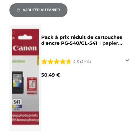
AJOUTER AU PANIER
Pack à prix réduit de cartouches
d'encre PG-540/CL-541
+
papier
photo Canon
4.6
(4204)
4.6
sur
50,49 €
5
étoiles.
4204
avis