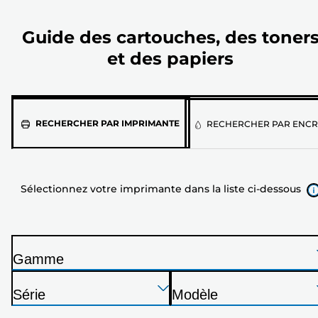
Guide des cartouches, des toner
et des papiers
Sélectionnez
RECHERCHER PAR IMPRIMANTE
RECHERCHER PAR ENCR
votre
imprimante
dans
Sélectionnez votre imprimante dans la liste ci-dessous
la
liste
ci-
dessous
Gamme
I
Appuyez
Appuyez
Appuyez
m
Série
Modèle
sur
sur
sur
p
I
I