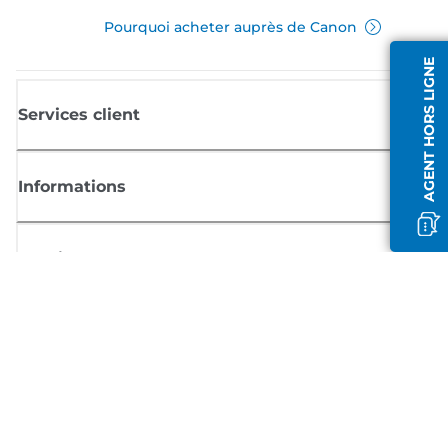
Pourquoi acheter auprès de Canon
AGENT HORS LIGNE
Services client
Informations
Boutique
S'inscrire aux actualités Canon
Recevoir des informations régulières par e-mail sur les nouveaux produi
les conseils utiles et les offres
INSCRIVEZ-VOUS MAINTENANT