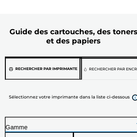
Guide des cartouches, des toner
et des papiers
Sélectionnez
RECHERCHER PAR IMPRIMANTE
RECHERCHER PAR ENCR
votre
imprimante
dans
Sélectionnez votre imprimante dans la liste ci-dessous
la
liste
ci-
dessous
Gamme
I