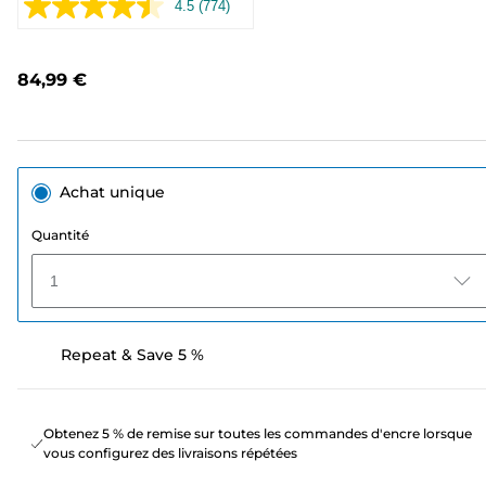
4.5
(774)
Lire
774
avis.
Lien
84,99 €
sur
la
même
page.
Achat unique
Quantité
1
Repeat & Save 5 %
Obtenez 5 % de remise sur toutes les commandes d'encre lorsque
vous configurez des livraisons répétées