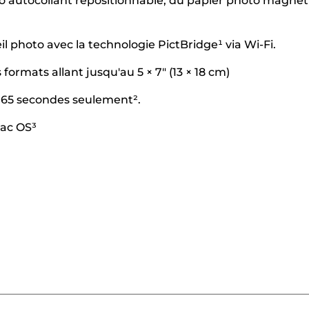
oto autocollant repositionnable, du papier photo magnét
 photo avec la technologie PictBridge¹ via Wi-Fi.
rmats allant jusqu'au 5 × 7" (13 × 18 cm)
n 65 secondes seulement².
ac OS³