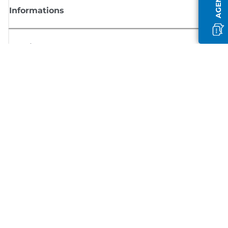
Informations
Boutique
S'inscrire aux actualités Canon
Recevoir des informations régulières par e-mail sur les nouveaux produi
les conseils utiles et les offres
INSCRIVEZ-VOUS MAINTENANT
Conditions générales de vente
Politique de confidentialité
Informations sur les cookies
Paramètres des cookies