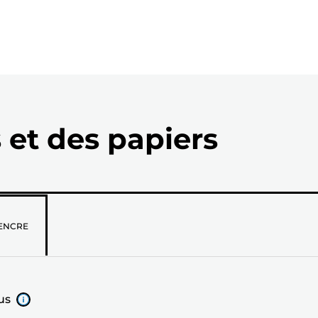
 et des papiers
z
ENCRE
us