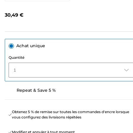
205
avis.
Lien
30,49 €
sur
la
même
page.
Achat unique
Quantité
1
Repeat & Save 5 %
Obtenez 5 % de remise sur toutes les commandes d'encre lorsque
vous configurez des livraisons répétées
Modifiez et annulez à tout moment