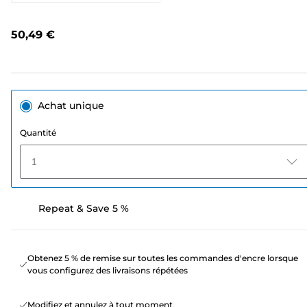
133
avis.
Lien
50,49 €
sur
la
même
page.
Achat unique
Quantité
1
Repeat & Save 5 %
Obtenez 5 % de remise sur toutes les commandes d'encre lorsque
vous configurez des livraisons répétées
Modifiez et annulez à tout moment