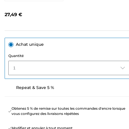
4
avis.
Lien
27,49 €
sur
la
même
page.
Achat unique
Quantité
1
Repeat & Save 5 %
Obtenez 5 % de remise sur toutes les commandes d'encre lorsque
vous configurez des livraisons répétées
Modifiez et annulez à tout moment