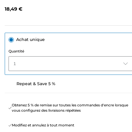
avis.
Lien
18,49 €
sur
la
même
page.
Achat unique
Quantité
1
Repeat & Save 5 %
Obtenez 5 % de remise sur toutes les commandes d'encre lorsque
vous configurez des livraisons répétées
Modifiez et annulez à tout moment