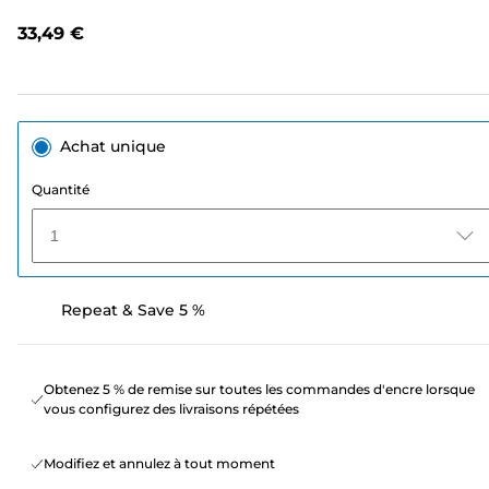
avis.
Lien
33,49 €
sur
la
même
page.
Achat unique
Quantité
1
Repeat & Save 5 %
Obtenez 5 % de remise sur toutes les commandes d'encre lorsque
vous configurez des livraisons répétées
Modifiez et annulez à tout moment