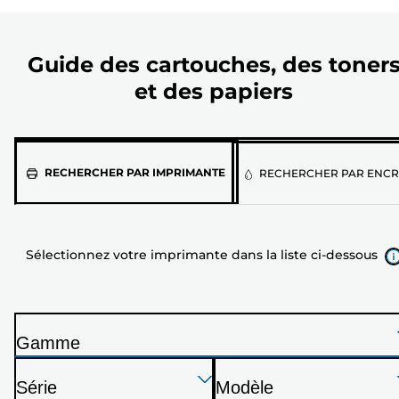
Guide des cartouches, des toner
et des papiers
Sélectionnez
RECHERCHER PAR IMPRIMANTE
RECHERCHER PAR ENCR
votre
imprimante
dans
Sélectionnez votre imprimante dans la liste ci-dessous
la
liste
ci-
dessous
Gamme
I
Appuyez
Appuyez
Appuyez
m
Série
Modèle