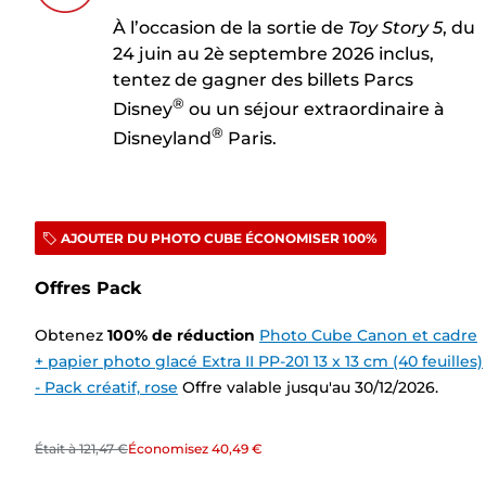
À l’occasion de la sortie de
Toy Story 5
, du
24 juin au 2è septembre 2026 inclus,
tentez de gagner des billets Parcs
®
Disney
ou un séjour extraordinaire à
®
Disneyland
Paris.
AJOUTER DU PHOTO CUBE ÉCONOMISER 100%
Offres Pack
Obtenez
100
%
de réduction
Photo Cube Canon et cadre
+ papier photo glacé Extra II PP-201 13 x 13 cm (40 feuilles)
- Pack créatif, rose
Offre valable jusqu'au 30/12/2026.
Était à
121,47 €
Économisez
40,49 €