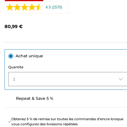
4.5
(1570)
Lire
1570
avis.
Lien
80,99 €
sur
la
même
page.
Achat unique
Quantité
1
Repeat & Save 5 %
Obtenez 5 % de remise sur toutes les commandes d'encre lorsque
vous configurez des livraisons répétées