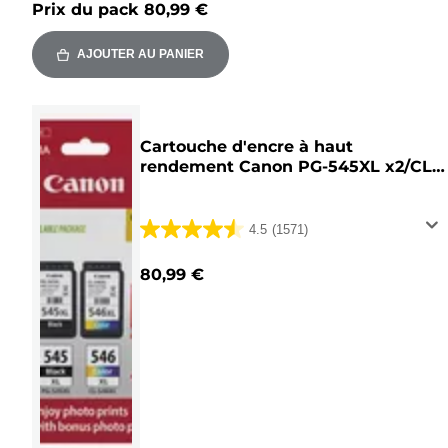
Prix du pack
80,99 €
AJOUTER AU PANIER
Cartouche d'encre à haut
rendement Canon PG-545XL x2/CL-
546XL + paquet à prix réduit de
papier photo
4.5
(1571)
4.5
sur
80,99 €
5
étoiles.
1571
avis