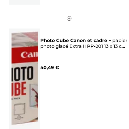
Photo Cube Canon et cadre
+
papier
photo glacé Extra II PP-201 13 x 13 cm
(40 feuilles) - Pack créatif, rose
40,49 €