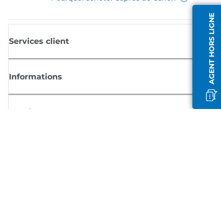
AGENT HORS LIGNE
Services client
Informations
Boutique
S'inscrire aux actualités Canon
Recevoir des informations régulières par e-mail sur les nouveaux produi
les conseils utiles et les offres
INSCRIVEZ-VOUS MAINTENANT