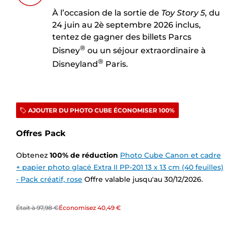
À l’occasion de la sortie de
Toy Story 5
, du
24 juin au 2è septembre 2026 inclus,
tentez de gagner des billets Parcs
®
Disney
ou un séjour extraordinaire à
®
Disneyland
Paris.
AJOUTER DU PHOTO CUBE ÉCONOMISER 100%
Offres Pack
Obtenez
100
%
de réduction
Photo Cube Canon et cadre
+ papier photo glacé Extra II PP-201 13 x 13 cm (40 feuilles)
- Pack créatif, rose
Offre valable jusqu'au 30/12/2026.
Était à
97,98 €
Économisez
40,49 €