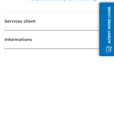
AGENT HORS LIGNE
Services client
Informations
Boutique
S'inscrire aux actualités Canon
Recevoir des informations régulières par e-mail sur les nouveaux produi
les conseils utiles et les offres
INSCRIVEZ-VOUS MAINTENANT