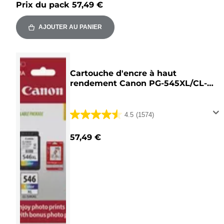
Prix du pack
57,49 €
AJOUTER AU PANIER
Cartouche d'encre à haut
rendement Canon PG-545XL/CL-
546XL + Pack à prix réduit de
papiers photo
4.5
(1574)
4.5
sur
57,49 €
5
étoiles.
1574
avis