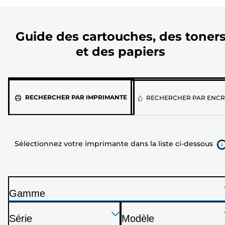
Guide des cartouches, des toner
et des papiers
Sélectionnez
RECHERCHER PAR IMPRIMANTE
RECHERCHER PAR ENCR
votre
imprimante
dans
Sélectionnez votre imprimante dans la liste ci-dessous
la
liste
ci-
dessous
Gamme
I
Appuyez
Appuyez
Appuyez
m
Série
Modèle