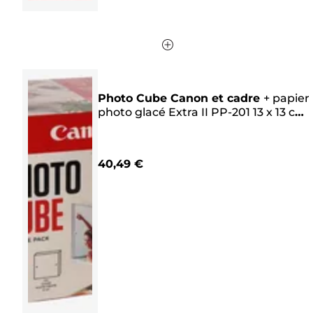
Photo Cube Canon et cadre
+
papier
photo glacé Extra II PP-201 13 x 13 cm
(40 feuilles) - Pack créatif, rose
40,49 €