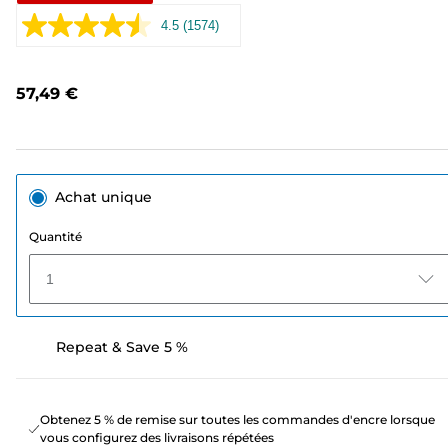
4.5
(1574)
Lire
1574
avis.
Lien
57,49 €
sur
la
même
page.
Achat unique
Quantité
1
Repeat & Save 5 %
Obtenez 5 % de remise sur toutes les commandes d'encre lorsque
vous configurez des livraisons répétées