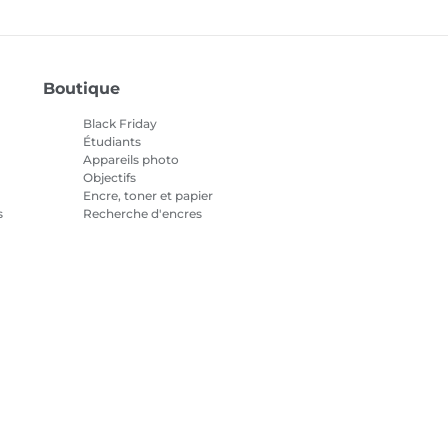
Boutique
Black Friday
Étudiants
Appareils photo
Objectifs
Encre, toner et papier
s
Recherche d'encres
Imprimantes
Caméscopes
Accessoires et produits
officiels
Meilleures ventes
tialité
Informations sur les cookies
Paramètres des cookies