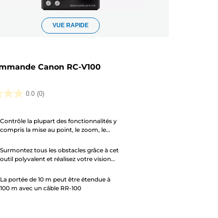
VUE RAPIDE
ommande Canon RC-V100
0.0
(0)
Contrôle la plupart des fonctionnalités y
compris la mise au point, le zoom, le
.
diaphragme et les réglages d'image
Surmontez tous les obstacles grâce à cet
outil polyvalent et réalisez votre vision
créative
La portée de 10 m peut être étendue à
100 m avec un câble RR-100