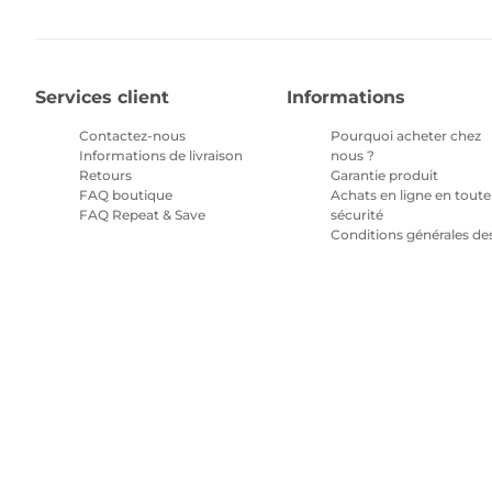
Services client
Informations
Contactez-nous
Pourquoi acheter chez
Informations de livraison
nous ?
Retours
Garantie produit
FAQ boutique
Achats en ligne en toute
FAQ Repeat & Save
sécurité
Conditions générales de
promotions
Conditions générales
pour l'abonnement en
encre
Plan du site
Conditions générales de vente
Politique de confiden