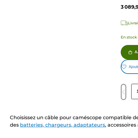
3 089,
Livra
En stock 
A
Ajout
Choisissez un câble pour caméscope compatible de C
des
batteries, chargeurs, adaptateurs
, accessoires