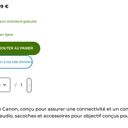
99 €
ison standard gratuite
en ligne
JOUTER AU PANIER
er à ma liste d'envies
/
1
anon, conçu pour assurer une connectivité et un contrô
 audio, sacoches et accessoires pour objectif conçus po