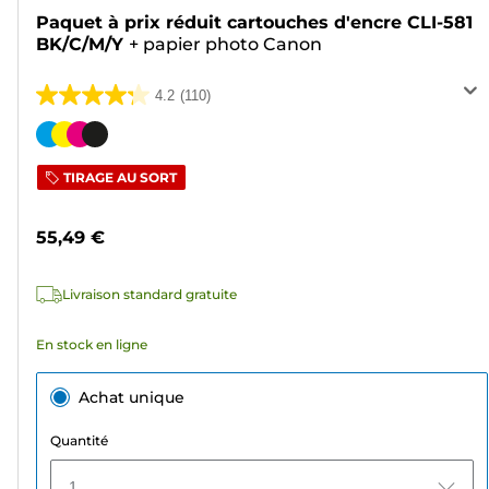
Paquet à prix réduit cartouches d'encre CLI-581
BK/C/M/Y
+
papier photo Canon
4.2
(110)
4.2
sur
Cartouche
5
couleur
TIRAGE AU SORT
étoiles.
110
55,49 €
avis
Livraison standard gratuite
En stock en ligne
Achat unique
Quantité
1