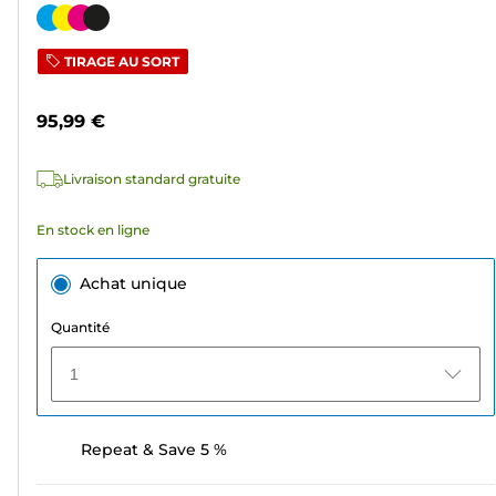
sur
Cartouche
5
couleur
TIRAGE AU SORT
étoiles.
307
95,99 €
avis
Livraison standard gratuite
En stock en ligne
Achat unique
Quantité
1
Repeat & Save 5 %