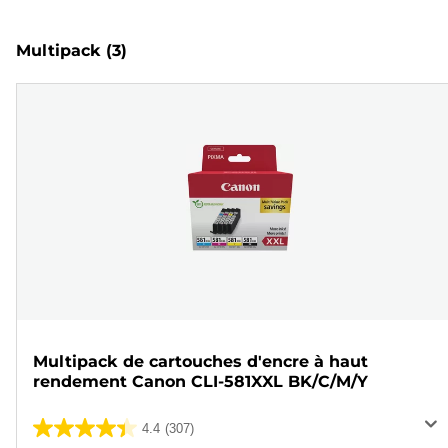
Multipack
(3)
Multipack de cartouches d'encre à haut
rendement Canon CLI-581XXL BK/C/M/Y
4.4
(307)
4.4