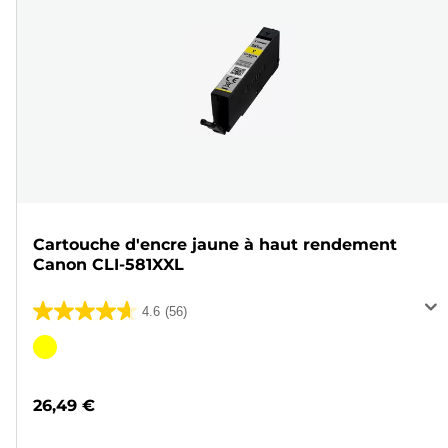
Cartouche d'encre jaune à haut rendement
Canon CLI-581XXL
4.6
(56)
4.6
sur
Cartouche
5
couleur
étoiles.
26,49 €
56
avis