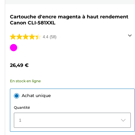
Cartouche d'encre magenta à haut rendement
Canon CLI-581XXL
4.4
(58)
4.4
sur
Cartouche
5
couleur
étoiles.
26,49 €
58
avis
En stock en ligne
Achat unique
Quantité
1