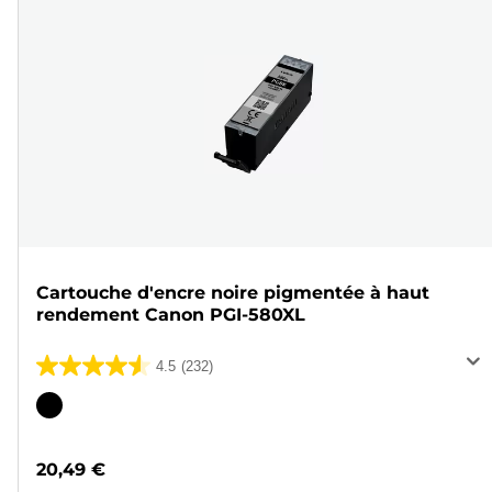
Cartouche d'encre noire pigmentée à haut
rendement Canon PGI-580XL
4.5
(232)
4.5
sur
Cartouche
5
couleur
étoiles.
20,49 €
232