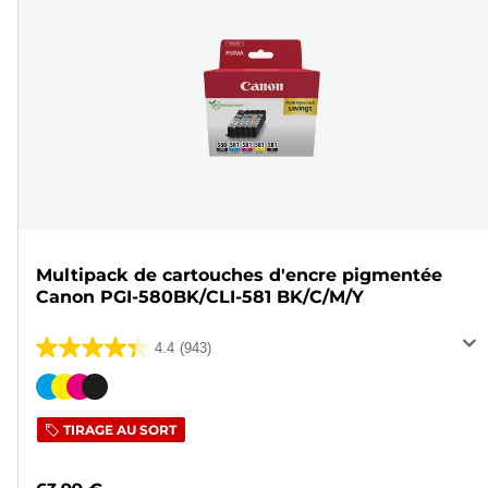
Multipack de cartouches d'encre pigmentée
Canon PGI-580BK/CLI-581 BK/C/M/Y
4.4
(943)
4.4
sur
Cartouche
5
couleur
TIRAGE AU SORT
étoiles.
943