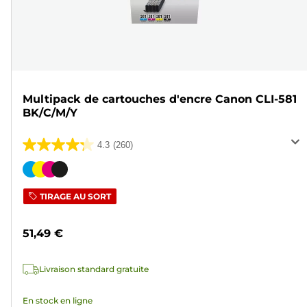
Multipack de cartouches d'encre Canon CLI-581
BK/C/M/Y
4.3
(260)
4.3
sur
Cartouche
5
couleur
TIRAGE AU SORT
étoiles.
260
51,49 €
avis
Livraison standard gratuite
En stock en ligne