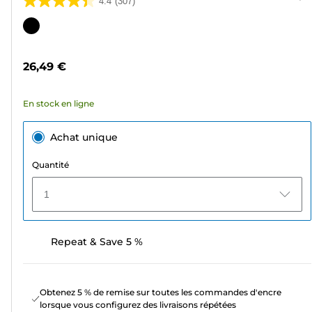
4.4
(307)
4.4
sur
Cartouche
5
couleur
étoiles.
26,49 €
307
avis
En stock en ligne
Achat unique
Quantité
1
Repeat & Save 5 %
Obtenez 5 % de remise sur toutes les commandes d'encre
lorsque vous configurez des livraisons répétées