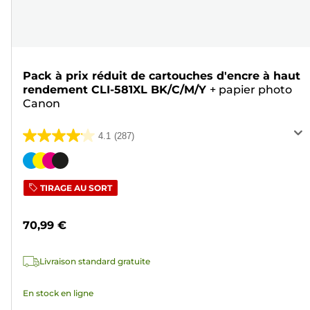
Pack à prix réduit de cartouches d'encre à haut
rendement CLI-581XL BK/C/M/Y
+
papier photo
Canon
4.1
(287)
4.1
sur
Cartouche
5
couleur
TIRAGE AU SORT
étoiles.
287
70,99 €
avis
Livraison standard gratuite
En stock en ligne