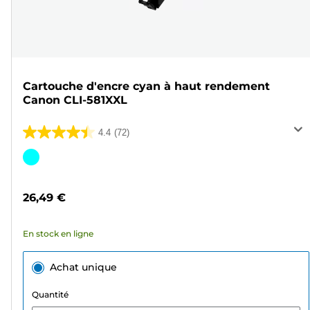
Cartouche d'encre cyan à haut rendement
Canon CLI-581XXL
4.4
(72)
4.4
sur
Cartouche
5
couleur
étoiles.
26,49 €
72
avis
En stock en ligne
Achat unique
Quantité