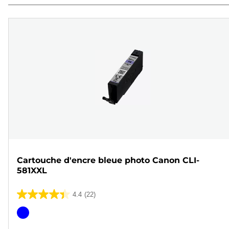
Cartouche d'encre bleue photo Canon CLI-
581XXL
4.4
(22)
4.4
sur
Cartouche
5
couleur