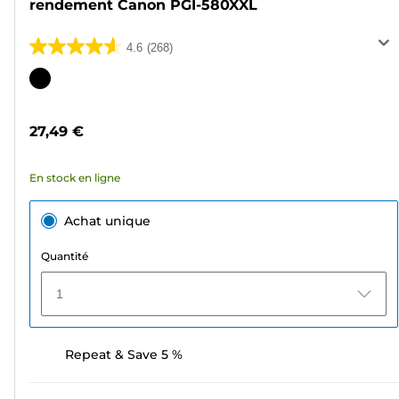
rendement Canon PGI-580XXL
4.6
(268)
4.6
sur
Cartouche
5
couleur
étoiles.
27,49 €
268
avis
En stock en ligne
Achat unique
Quantité
1
Repeat & Save 5 %