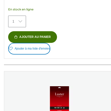
étoiles.
En stock en ligne
71
avis
1
AJOUTER AU PANIER
Ajouter à ma liste d'envies