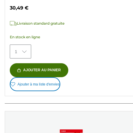
sur
30,49 €
5
étoiles.
Livraison standard gratuite
150
avis
En stock en ligne
1
AJOUTER AU PANIER
Ajouter à ma liste d'envies