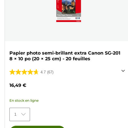
Papier photo semi-brillant extra Canon SG-201
8 × 10 po (20 × 25 cm) - 20 feuilles
4.7
(67)
4.7
sur
16,49 €
5
étoiles.
En stock en ligne
67
avis
1