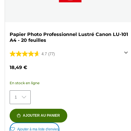
Papier Photo Professionnel Lustré Canon LU-101
A4 - 20 feuilles
4.7
(77)
4.7
sur
18,49 €
5
étoiles.
En stock en ligne
77
avis
1
AJOUTER AU PANIER
Ajouter à ma liste d'envies