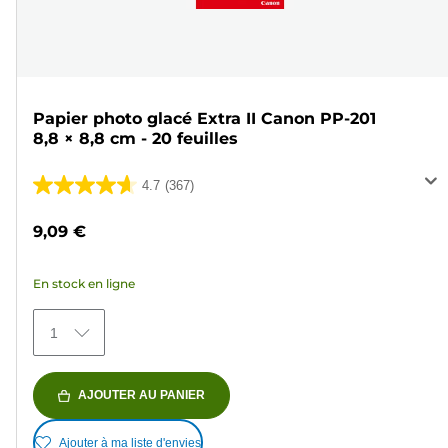
Papier photo glacé Extra II Canon PP-201
8,8 × 8,8 cm - 20 feuilles
4.7
(367)
4.7
sur
9,09 €
5
étoiles.
En stock en ligne
367
avis
1
AJOUTER AU PANIER
Ajouter à ma liste d'envies