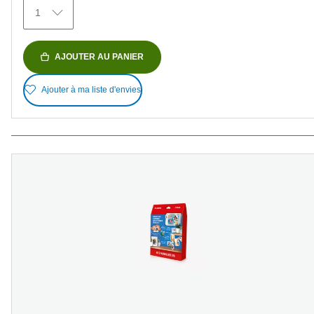
avis
1
AJOUTER AU PANIER
Ajouter à ma liste d'envies