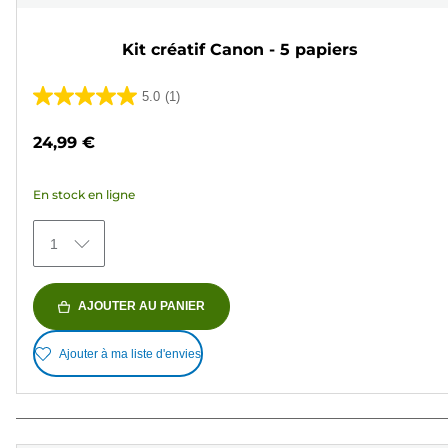
Kit créatif Canon - 5 papiers
5.0
(1)
5.0
sur
24,99 €
5
étoiles.
En stock en ligne
1
avis
1
AJOUTER AU PANIER
Ajouter à ma liste d'envies