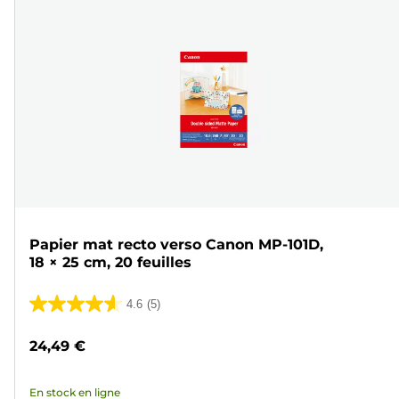
Papier mat recto verso Canon MP-101D,
18 × 25 cm, 20 feuilles
4.6
(5)
4.6
sur
24,49 €
5
étoiles.
En stock en ligne