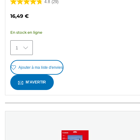
4.8
(29)
4.8
sur
16,49 €
5
étoiles.
En stock en ligne
29
avis
1
Ajouter à ma liste d'envies
M'AVERTIR