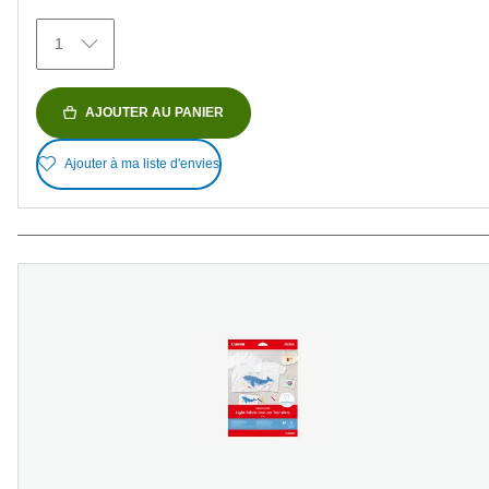
avis
1
AJOUTER AU PANIER
Ajouter à ma liste d'envies