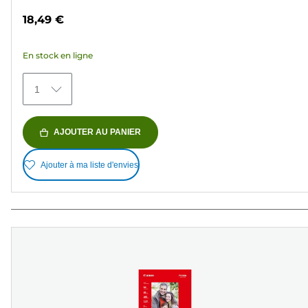
sur
18,49 €
5
étoiles.
En stock en ligne
72
avis
1
AJOUTER AU PANIER
Ajouter à ma liste d'envies