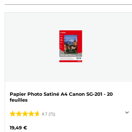
Papier Photo Satiné A4 Canon SG-201 - 20
feuilles
4.7
(71)
4.7
sur
19,49 €
5