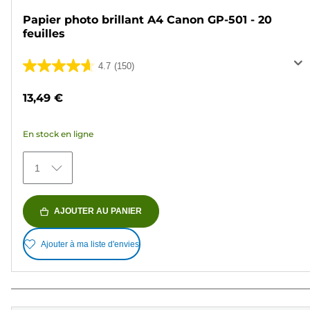
Papier photo brillant A4 Canon GP-501 - 20
feuilles
4.7
(150)
4.7
sur
13,49 €
5
étoiles.
En stock en ligne
150
avis
1
AJOUTER AU PANIER
Ajouter à ma liste d'envies