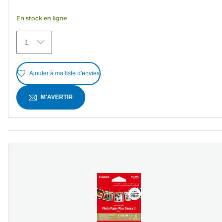
étoiles.
En stock en ligne
2
avis
1
Ajouter à ma liste d'envies
M'AVERTIR