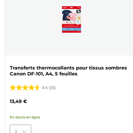
Transferts thermocollants pour tissus sombres
Canon DF-101, A4, 5 feuilles
4.6
(15)
4.6
sur
13,49 €
5
étoiles.
En stock en ligne
15
avis
1