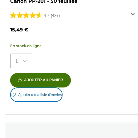
Canon PP-201 - 50 feuilles
4.7
(427)
4.7
sur
15,49 €
5
étoiles.
En stock en ligne
427
avis
1
AJOUTER AU PANIER
Ajouter à ma liste d'envies