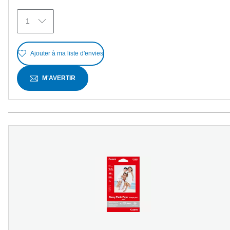
5
avis
1
Ajouter à ma liste d'envies
M'AVERTIR