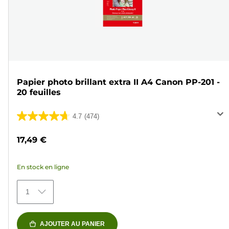
Papier photo brillant extra II A4 Canon PP-201 -
20 feuilles
4.7
(474)
4.7
sur
17,49 €
5
étoiles.
En stock en ligne
474
avis
1
AJOUTER AU PANIER