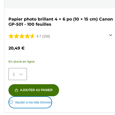
Papier photo brillant 4 × 6 po (10 × 15 cm) Canon
GP-501 - 100 feuilles
4.7
(150)
4.7
sur
20,49 €
5
étoiles.
En stock en ligne
150
avis
1
AJOUTER AU PANIER
Ajouter à ma liste d'envies