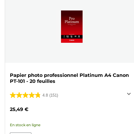
Papier photo professionnel Platinum A4 Canon
PT-101 - 20 feuilles
4.8
(151)
4.8
sur
25,49 €
5
étoiles.
En stock en ligne
151