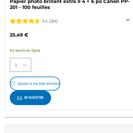
Papier photo brillant extra II 4 × 6 po Canon PP-
201 - 100 feuilles
4.6
(364)
4.6
sur
25,49 €
5
étoiles.
En stock en ligne
364
avis
1
Ajouter à ma liste d'envies
M'AVERTIR