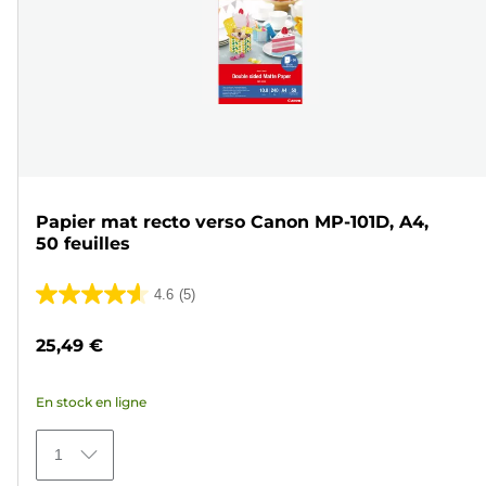
Papier mat recto verso Canon MP-101D, A4,
50 feuilles
4.6
(5)
4.6
sur
25,49 €
5
étoiles.
En stock en ligne
5
avis
1