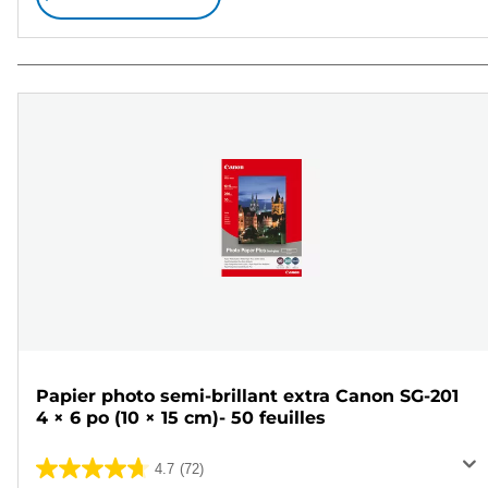
Papier photo semi-brillant extra Canon SG-201
4 × 6 po (10 × 15 cm)- 50 feuilles
4.7
(72)
4.7