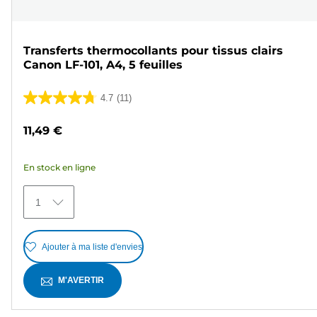
Transferts thermocollants pour tissus clairs
Canon LF-101, A4, 5 feuilles
4.7
(11)
4.7
sur
11,49 €
5
étoiles.
En stock en ligne
11
avis
1
Ajouter à ma liste d'envies
M'AVERTIR