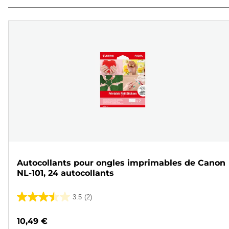
Autocollants pour ongles imprimables de Canon
NL-101, 24 autocollants
3.5
(2)
3.5
sur
10,49 €
5