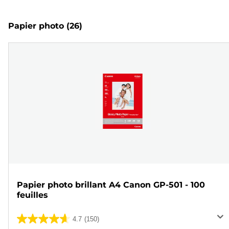
Papier photo
(26)
Papier photo brillant A4 Canon GP-501 - 100
feuilles
4.7
(150)
4.7