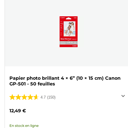
Papier photo brillant 4 × 6” (10 × 15 cm) Canon
GP-501 - 50 feuilles
4.7
(150)
4.7
sur
12,49 €
5
étoiles.
En stock en ligne
150