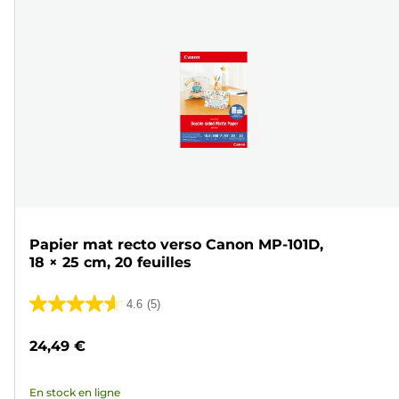
Papier mat recto verso Canon MP-101D,
18 × 25 cm, 20 feuilles
4.6
(5)
4.6
sur
24,49 €
5
étoiles.
En stock en ligne