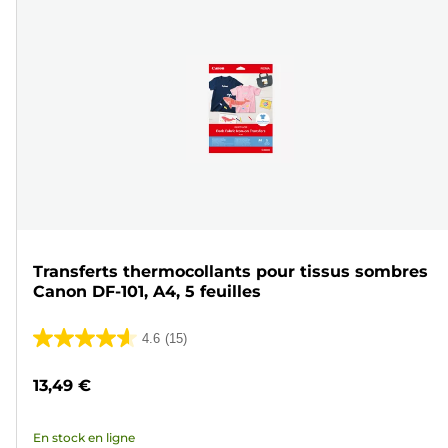
Transferts thermocollants pour tissus sombres
Canon DF-101, A4, 5 feuilles
4.6
(15)
4.6
sur
13,49 €
5
étoiles.
En stock en ligne
15