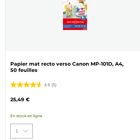
Papier mat recto verso Canon MP-101D, A4,
50 feuilles
4.6
(5)
4.6
sur
25,49 €
5
étoiles.
En stock en ligne
5
avis
1