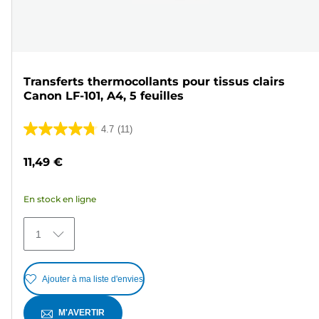
Transferts thermocollants pour tissus clairs
Canon LF-101, A4, 5 feuilles
4.7
(11)
4.7
sur
11,49 €
5
étoiles.
En stock en ligne
11
avis
1
Ajouter à ma liste d'envies
M'AVERTIR