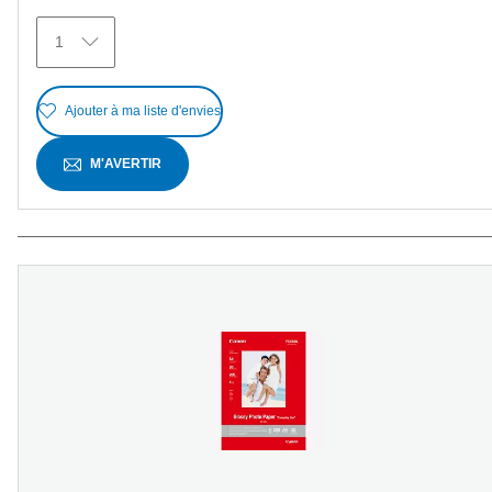
avis
1
Ajouter à ma liste d'envies
M'AVERTIR