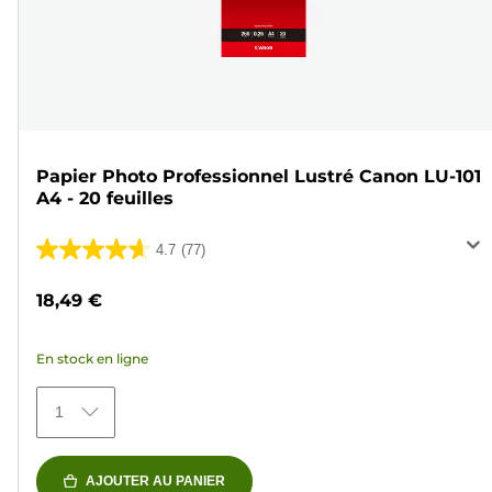
Papier Photo Professionnel Lustré Canon LU-101
A4 - 20 feuilles
4.7
(77)
4.7
sur
18,49 €
5
étoiles.
En stock en ligne
77
avis
1
AJOUTER AU PANIER