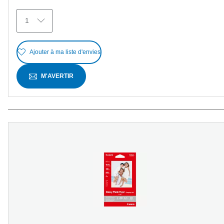
5
avis
1
Ajouter à ma liste d'envies
M'AVERTIR