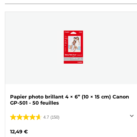
Papier photo brillant 4 × 6” (10 × 15 cm) Canon
GP-501 - 50 feuilles
4.7
(150)
4.7
sur
12,49 €
5