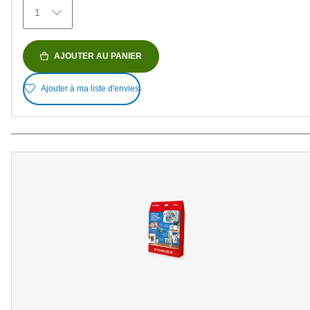
avis
1
AJOUTER AU PANIER
Ajouter à ma liste d'envies