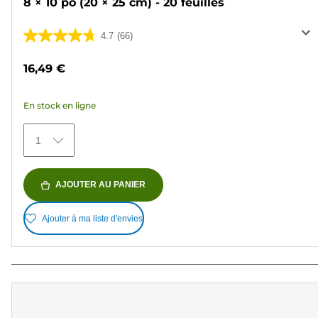
8 × 10 po (20 × 25 cm) - 20 feuilles
4.7
(66)
4.7
sur
16,49 €
5
étoiles.
En stock en ligne
66
avis
1
AJOUTER AU PANIER
Ajouter à ma liste d'envies