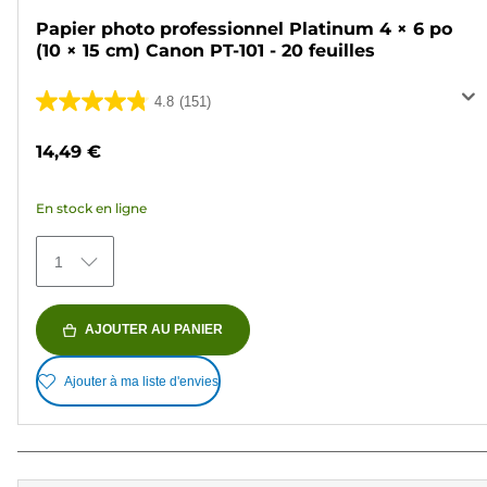
Papier photo professionnel Platinum 4 × 6 po
(10 × 15 cm) Canon PT-101 - 20 feuilles
4.8
(151)
4.8
sur
14,49 €
5
étoiles.
En stock en ligne
151
avis
1
AJOUTER AU PANIER
Ajouter à ma liste d'envies