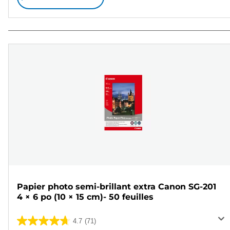
Papier photo semi-brillant extra Canon SG-201
4 × 6 po (10 × 15 cm)- 50 feuilles
4.7
(71)
4.7