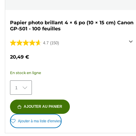
Papier photo brillant 4 × 6 po (10 × 15 cm) Canon
GP-501 - 100 feuilles
4.7
(150)
4.7
sur
20,49 €
5
étoiles.
En stock en ligne
150
avis
1
AJOUTER AU PANIER
Ajouter à ma liste d'envies