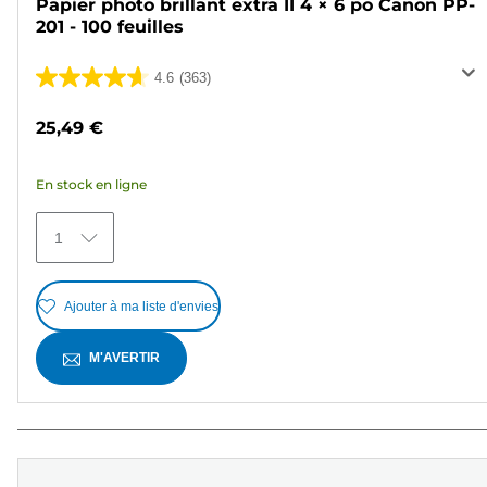
Papier photo brillant extra II 4 × 6 po Canon PP-
201 - 100 feuilles
4.6
(363)
4.6
sur
25,49 €
5
étoiles.
En stock en ligne
363
avis
1
Ajouter à ma liste d'envies
M'AVERTIR