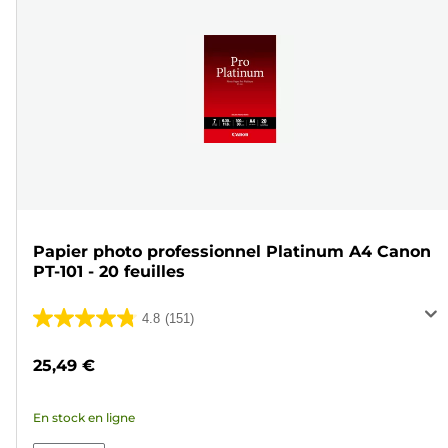
Papier photo professionnel Platinum A4 Canon
PT-101 - 20 feuilles
4.8
(151)
4.8
sur
25,49 €
5
étoiles.
En stock en ligne
151