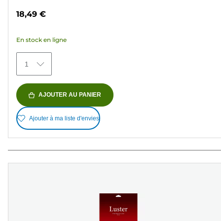
sur
18,49 €
5
étoiles.
En stock en ligne
71
avis
1
AJOUTER AU PANIER
Ajouter à ma liste d'envies