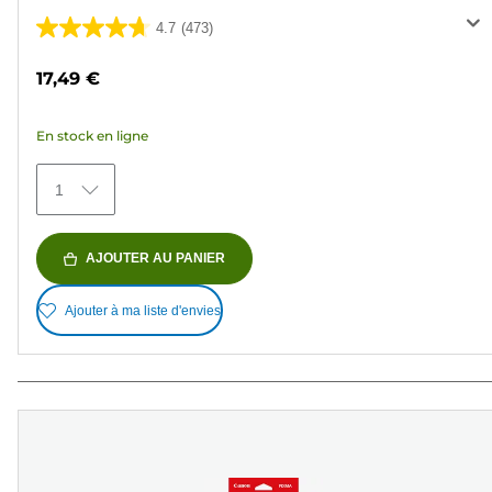
4.7
(473)
4.7
sur
17,49 €
5
étoiles.
En stock en ligne
473
avis
1
AJOUTER AU PANIER
Ajouter à ma liste d'envies