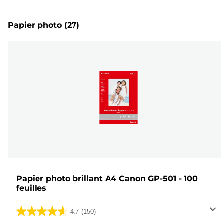
Papier photo
(27)
Papier photo brillant A4 Canon GP-501 - 100
feuilles
4.7
(150)
4.7