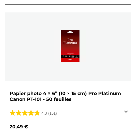
Papier photo 4 × 6” (10 × 15 cm) Pro Platinum
Canon PT-101 - 50 feuilles
4.8
(151)
4.8
sur
20,49 €
5