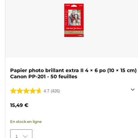
Papier photo brillant extra II 4 × 6 po (10 × 15 cm)
Canon PP-201 - 50 feuilles
4.7
(426)
4.7
sur
15,49 €
5
étoiles.
En stock en ligne
426
avis
1