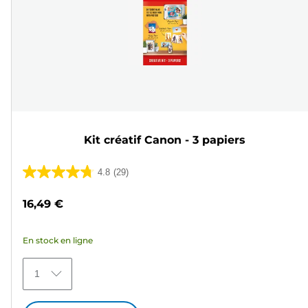
Kit créatif Canon - 3 papiers
4.8
(29)
4.8
sur
16,49 €
5
étoiles.
En stock en ligne
29
avis
1