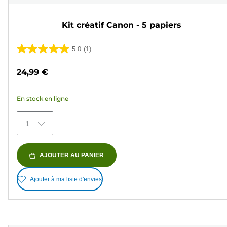
Kit créatif Canon - 5 papiers
5.0
(1)
5.0
sur
24,99 €
5
étoiles.
En stock en ligne
1
avis
1
AJOUTER AU PANIER
Ajouter à ma liste d'envies