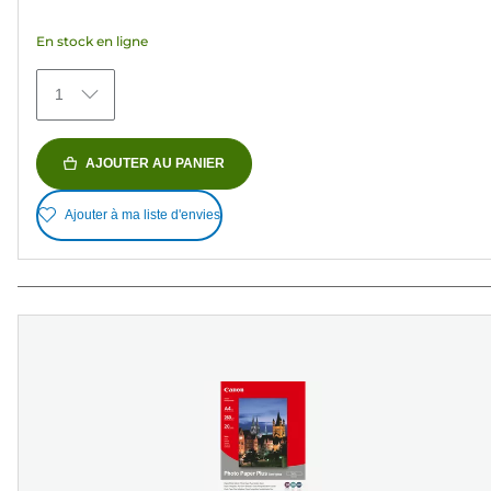
étoiles.
En stock en ligne
151
avis
1
AJOUTER AU PANIER
Ajouter à ma liste d'envies