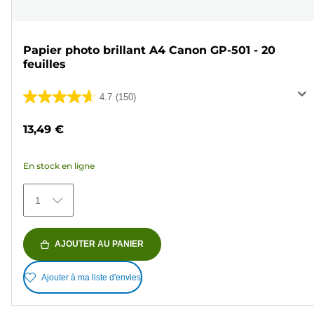
Papier photo brillant A4 Canon GP-501 - 20
feuilles
4.7
(150)
4.7
sur
13,49 €
5
étoiles.
En stock en ligne
150
avis
1
AJOUTER AU PANIER
Ajouter à ma liste d'envies