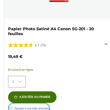
Papier Photo Satiné A4 Canon SG-201 - 20
feuilles
4.7
(70)
4.7
sur
19,49 €
5
étoiles.
En stock en ligne
70
avis
1
AJOUTER AU PANIER
Ajouter à ma liste d'envies