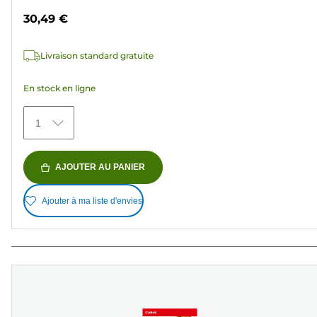
sur
30,49 €
5
étoiles.
Livraison standard gratuite
150
avis
En stock en ligne
1
AJOUTER AU PANIER
Ajouter à ma liste d'envies