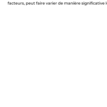
facteurs, peut faire varier de manière significative
m
a
n
t
e