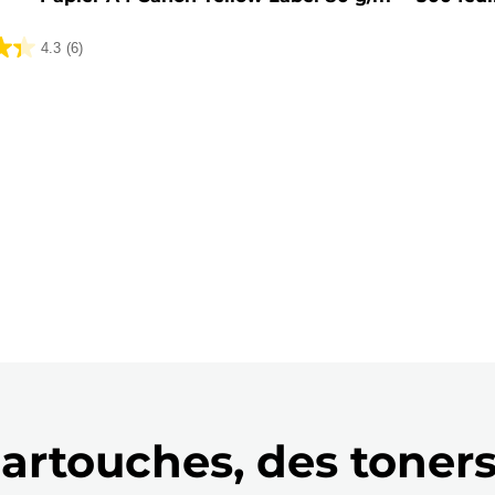
4.3
(6)
artouches, des toners