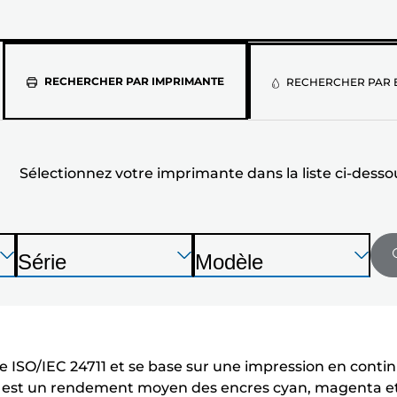
Sélectionne
RECHERCHER PAR IMPRIMANTE
RECHERCHER PAR 
votre
imprimante
Sélectionnez votre imprimante dans la liste ci-desso
dans
la
liste
Appuyez
Appuyez
Appuyez
Série
Modèle
sur
sur
sur
I
I
ci-
Entrée
Entrée
Entrée
m
m
pour
pour
pour
dessous
p
p
développer
développer
développer
r
r
 ISO/IEC 24711 et se base sur une impression en contin
i
i
r est un rendement moyen des encres cyan, magenta et