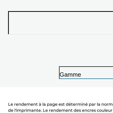
Gamme
I
m
p
r
Le rendement à la page est déterminé par la norme
i
de l'imprimante. Le rendement des encres couleu