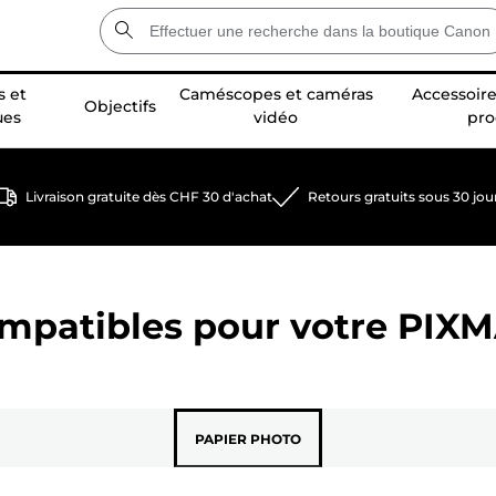
 et
Caméscopes et caméras
Accessoire
Objectifs
ues
vidéo
pro
Livraison gratuite dès CHF 30 d'achat
Retours gratuits sous 30 jou
ompatibles pour votre
PIXM
PAPIER PHOTO