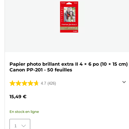
Papier photo brillant extra II 4 × 6 po (10 × 15 cm)
Canon PP-201 - 50 feuilles
4.7
(426)
4.7
sur
15,49 €
5
étoiles.
En stock en ligne
426
avis
1