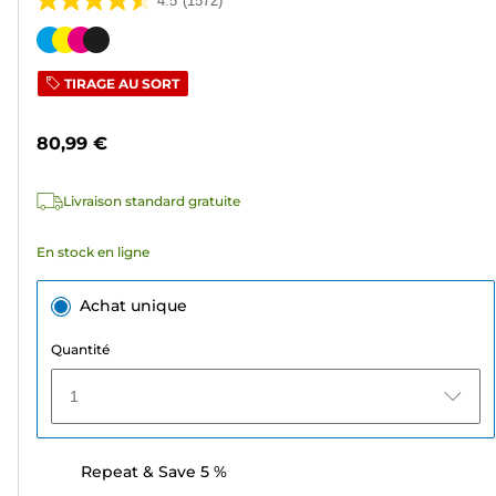
4.5
(1572)
4.5
sur
Cartouche
5
couleur
TIRAGE AU SORT
étoiles.
1572
80,99 €
avis
Livraison standard gratuite
En stock en ligne
Achat unique
Quantité
1
Repeat & Save 5 %