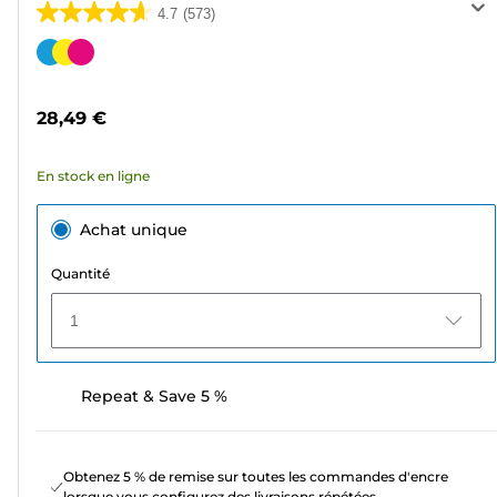
4.7
(573)
4.7
sur
Cartouche
5
couleur
étoiles.
28,49 €
573
avis
En stock en ligne
Achat unique
Quantité
1
Repeat & Save 5 %
Obtenez 5 % de remise sur toutes les commandes d'encre
lorsque vous configurez des livraisons répétées