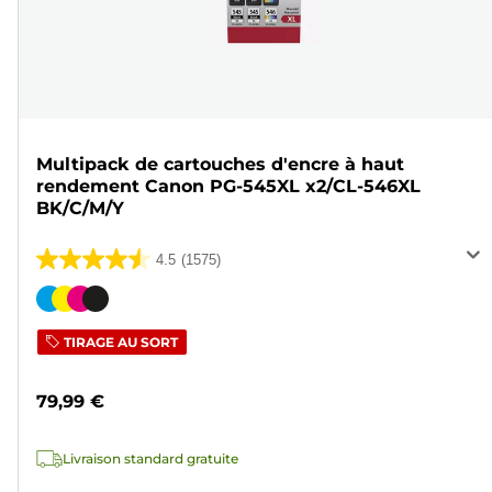
Multipack de cartouches d'encre à haut
rendement Canon PG-545XL x2/CL-546XL
BK/C/M/Y
4.5
(1575)
4.5
sur
Cartouche
5
couleur
TIRAGE AU SORT
étoiles.
1575
79,99 €
avis
Livraison standard gratuite