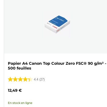
Papier A4 Canon Top Colour Zero FSC® 90 g/m² -
500 feuilles
4.4
(27)
4.4
sur
12,49 €
5
étoiles.
En stock en ligne
27