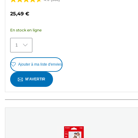
4.6
sur
25,49 €
5
étoiles.
En stock en ligne
363
avis
1
Ajouter à ma liste d'envies
M'AVERTIR