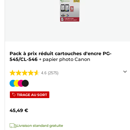
Pack à prix réduit cartouches d'encre PG-
545/CL-546
+
papier photo Canon
4.6
(2575)
4.6
sur
Cartouche
5
couleur
TIRAGE AU SORT
étoiles.
2575
45,49 €
avis
Livraison standard gratuite