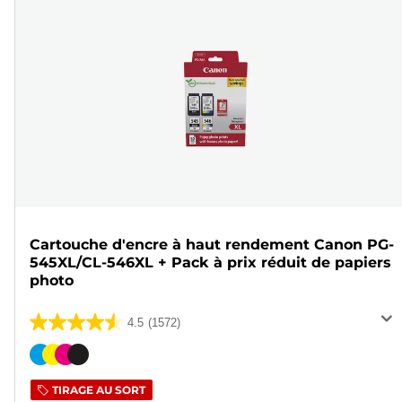
Cartouche d'encre à haut rendement Canon PG-
545XL/CL-546XL + Pack à prix réduit de papiers
photo
4.5
(1572)
4.5
sur
Cartouche
5
couleur
TIRAGE AU SORT
étoiles.