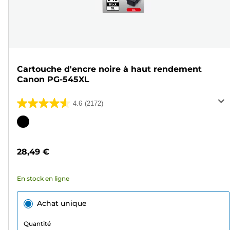
Cartouche d'encre noire à haut rendement
Canon PG-545XL
4.6
(2172)
4.6
sur
Cartouche
5
couleur
étoiles.
28,49 €
2172
avis
En stock en ligne
Achat unique
Quantité