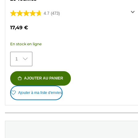
4.7
(473)
4.7
sur
17,49 €
5
étoiles.
En stock en ligne
473
avis
1
AJOUTER AU PANIER
Ajouter à ma liste d'envies