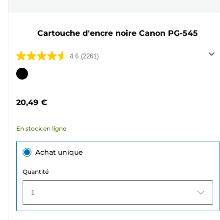
Cartouche d'encre noire Canon PG-545
4.6
(2261)
4.6
sur
Cartouche
5
couleur
étoiles.
20,49 €
2261
avis
En stock en ligne
Achat unique
Quantité
1