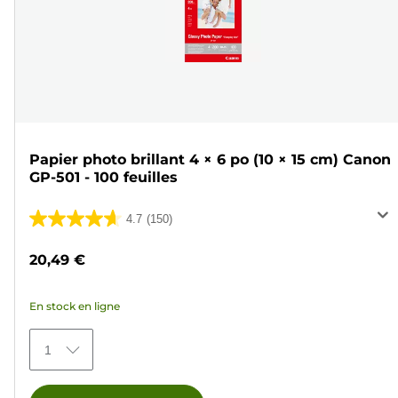
Papier photo brillant 4 × 6 po (10 × 15 cm) Canon
GP-501 - 100 feuilles
4.7
(150)
4.7
sur
20,49 €
5
étoiles.
En stock en ligne
150
avis
1