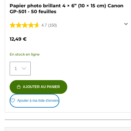
Papier photo brillant 4 × 6” (10 × 15 cm) Canon
GP-501 - 50 feuilles
4.7
(150)
4.7
sur
12,49 €
5
étoiles.
En stock en ligne
150
avis
1
AJOUTER AU PANIER
Ajouter à ma liste d'envies