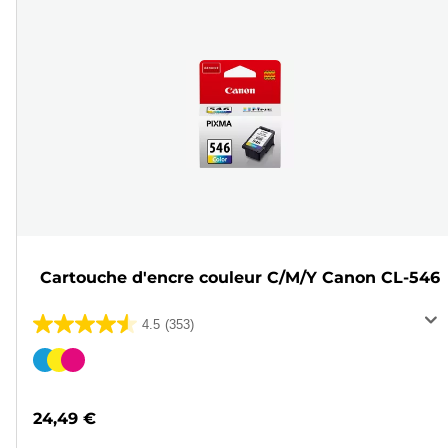
Cartouche d'encre couleur C/M/Y Canon CL-546
4.5
(353)
4.5
sur
Cartouche
5
couleur
étoiles.
24,49 €
353