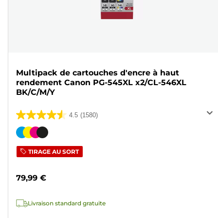
Multipack de cartouches d'encre à haut
rendement Canon PG-545XL x2/CL-546XL
BK/C/M/Y
4.5
(1580)
4.5
sur
Cartouche
5
couleur
TIRAGE AU SORT
étoiles.
1580
79,99 €
avis
Livraison standard gratuite