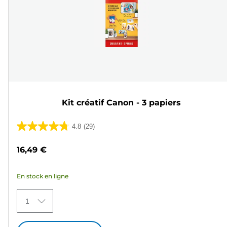
Kit créatif Canon - 3 papiers
4.8
(29)
4.8
sur
16,49 €
5
étoiles.
En stock en ligne
29
avis
1