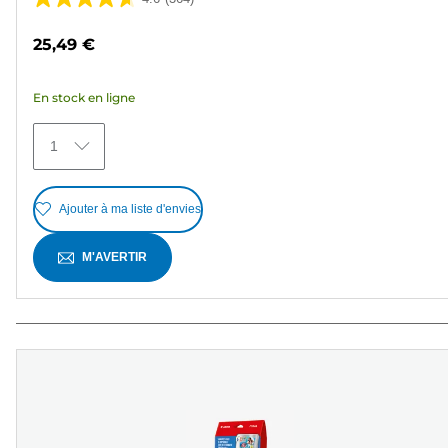
4.6
sur
25,49 €
5
étoiles.
En stock en ligne
364
avis
1
Ajouter à ma liste d'envies
M'AVERTIR