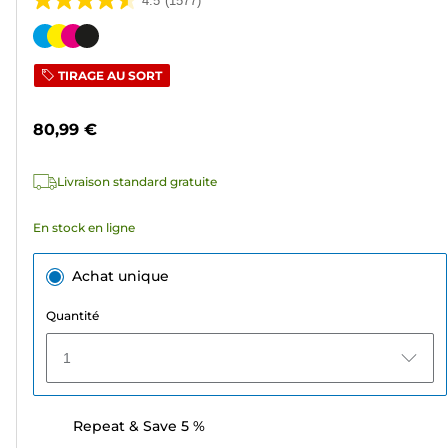
4.5
(1577)
4.5
sur
Cartouche
5
couleur
TIRAGE AU SORT
étoiles.
1577
80,99 €
avis
Livraison standard gratuite
En stock en ligne
Achat unique
Quantité
1
Repeat & Save 5 %