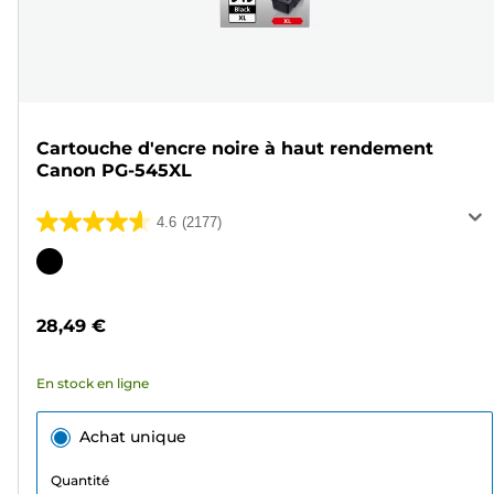
Cartouche d'encre noire à haut rendement
Canon PG-545XL
4.6
(2177)
4.6
sur
Cartouche
5
couleur
étoiles.
28,49 €
2177
avis
En stock en ligne
Achat unique
Quantité