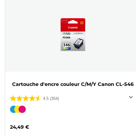
Cartouche d'encre couleur C/M/Y Canon CL-546
4.5
(354)
4.5
sur
Cartouche
5
couleur
étoiles.
24,49 €
354