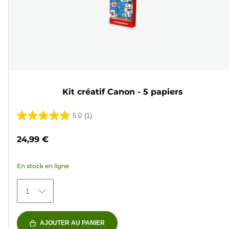
Kit créatif Canon - 5 papiers
5.0
(1)
5.0
sur
24,99 €
5
étoiles.
En stock en ligne
1
avis
1
AJOUTER AU PANIER