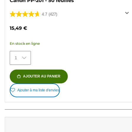
Canon PP-201 - 50 feuilles
4.7
(427)
4.7
sur
15,49 €
5
étoiles.
En stock en ligne
427
avis
1
AJOUTER AU PANIER
Ajouter à ma liste d'envies