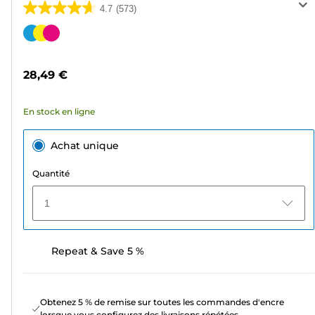
4.7
(573)
4.7
sur
Cartouche
5
couleur
étoiles.
28,49 €
573
avis
En stock en ligne
Achat unique
Quantité
1
Repeat & Save 5 %
Obtenez 5 % de remise sur toutes les commandes d'encre
lorsque vous configurez des livraisons répétées