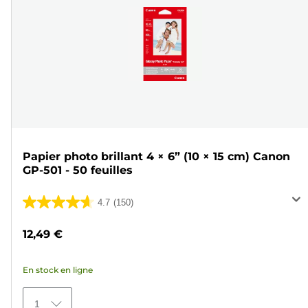
Papier photo brillant 4 × 6” (10 × 15 cm) Canon
GP-501 - 50 feuilles
4.7
(150)
4.7
sur
12,49 €
5
étoiles.
En stock en ligne
150
avis
1