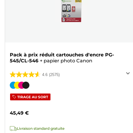
Pack à prix réduit cartouches d'encre PG-
545/CL-546
+
papier photo Canon
4.6
(2575)
4.6
sur
Cartouche
5
couleur
TIRAGE AU SORT
étoiles.
2575
45,49 €
avis
Livraison standard gratuite