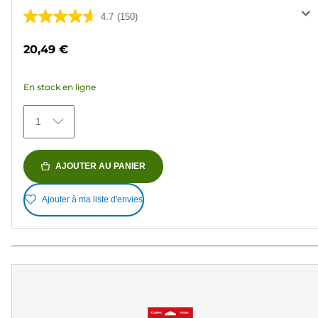
4.7
(150)
4.7
sur
20,49 €
5
étoiles.
En stock en ligne
150
avis
1
AJOUTER AU PANIER
Ajouter à ma liste d'envies