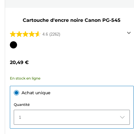
Cartouche d'encre noire Canon PG-545
4.6
(2262)
4.6
sur
Cartouche
5
couleur
étoiles.
20,49 €
2262
avis
En stock en ligne
Achat unique
Quantité
1