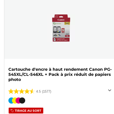
Cartouche d'encre à haut rendement Canon PG-
545XL/CL-546XL + Pack à prix réduit de papiers
photo
4.5
(1577)
4.5
sur
Cartouche
5
couleur
TIRAGE AU SORT
étoiles.