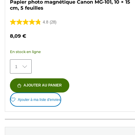
Papier photo magnétique Canon MG-101, 10 × 15
cm, 5 feuilles
4.8
(28)
4.8
sur
8,09 €
5
étoiles.
En stock en ligne
28
avis
1
AJOUTER AU PANIER
Ajouter à ma liste d'envies