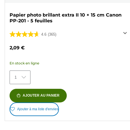
Papier photo brillant extra II 10 × 15 cm Canon
PP-201 - 5 feuilles
4.6
(365)
4.6
sur
2,09 €
5
étoiles.
En stock en ligne
365
avis
1
AJOUTER AU PANIER
Ajouter à ma liste d'envies