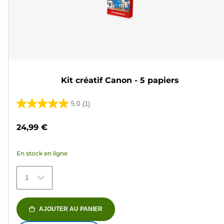
Kit créatif Canon - 5 papiers
5.0
(1)
5.0
sur
24,99 €
5
étoiles.
En stock en ligne
1
avis
1
AJOUTER AU PANIER