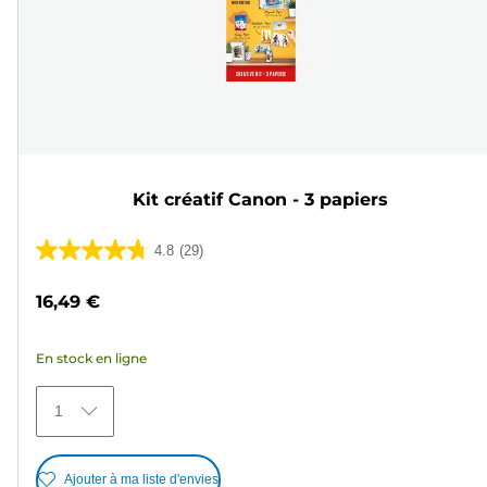
Kit créatif Canon - 3 papiers
4.8
(29)
4.8
sur
16,49 €
5
étoiles.
En stock en ligne
29
avis
1
Ajouter à ma liste d'envies