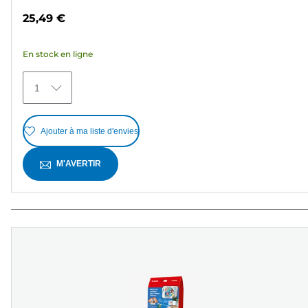
sur
25,49 €
5
étoiles.
En stock en ligne
364
avis
1
Ajouter à ma liste d'envies
M'AVERTIR