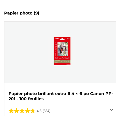
Papier photo
(9)
Papier photo brillant extra II 4 × 6 po Canon PP-
201 - 100 feuilles
4.6
(364)
4.6