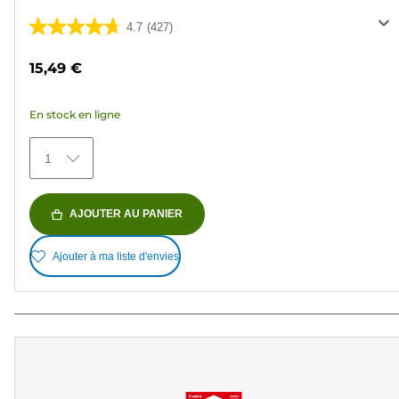
4.7
(427)
4.7
sur
15,49 €
5
étoiles.
En stock en ligne
427
avis
1
AJOUTER AU PANIER
Ajouter à ma liste d'envies