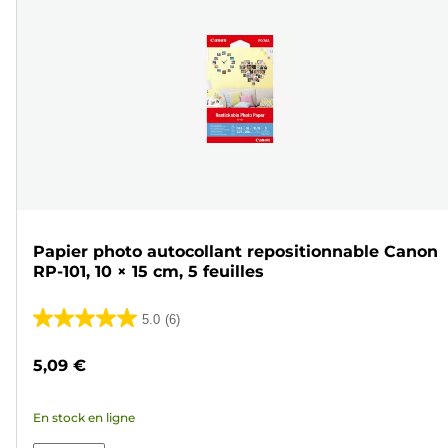
Papier photo autocollant repositionnable Canon
RP-101, 10 × 15 cm, 5 feuilles
5.0
(6)
5.0
sur
5,09 €
5
étoiles.
En stock en ligne
6