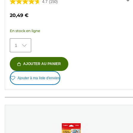
4.7
(150)
4.7
sur
20,49 €
5
étoiles.
En stock en ligne
150
avis
1
AJOUTER AU PANIER
Ajouter à ma liste d'envies