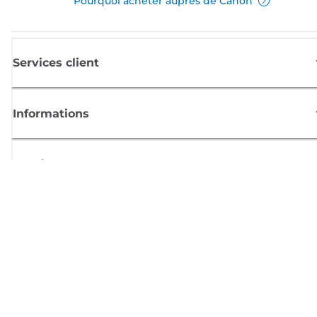
Pourquoi acheter auprès de Canon
Services client
Informations
Boutique
S'inscrire aux actualités Canon
Recevoir des informations régulières par e-mail sur les nouveaux produi
les conseils utiles et les offres
INSCRIVEZ-VOUS MAINTENANT