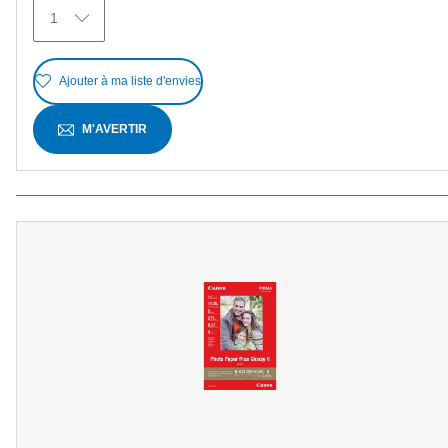
avis
1
Ajouter à ma liste d'envies
M'AVERTIR