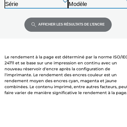
Appuyez
Appuyez
Appuyez
m
Série
Modèle
sur
sur
sur
p
I
I
Entrée
Entrée
Entrée
r
m
m
pour
pour
pour
i
p
p
AFFICHER LES RÉSULTATS DE L’ENCRE
développer
développer
développer
m
r
r
a
i
i
n
m
m
t
a
a
Le rendement à la page est déterminé par la norme ISO/IE
e
n
n
24711 et se base sur une impression en continu avec un
t
t
nouveau réservoir d'encre après la configuration de
e
e
l'imprimante. Le rendement des encres couleur est un
rendement moyen des encres cyan, magenta et jaune
combinées. Le contenu imprimé, entre autres facteurs, peu
faire varier de manière significative le rendement à la page