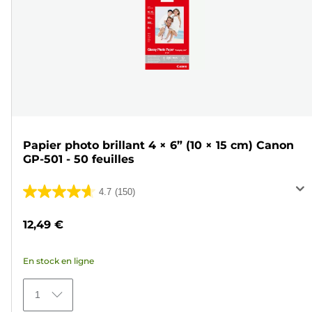
Papier photo brillant 4 × 6” (10 × 15 cm) Canon
GP-501 - 50 feuilles
4.7
(150)
4.7
sur
12,49 €
5
étoiles.
En stock en ligne
150
avis
1