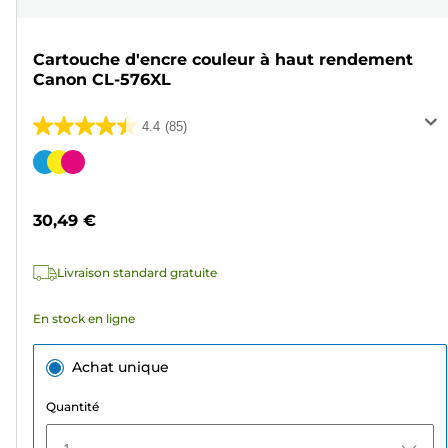
Cartouche d'encre couleur à haut rendement
Canon CL-576XL
4.4
(85)
4.4
sur
Cartouche
5
couleur
étoiles.
30,49 €
85
avis
Livraison standard gratuite
En stock en ligne
Achat unique
Quantité