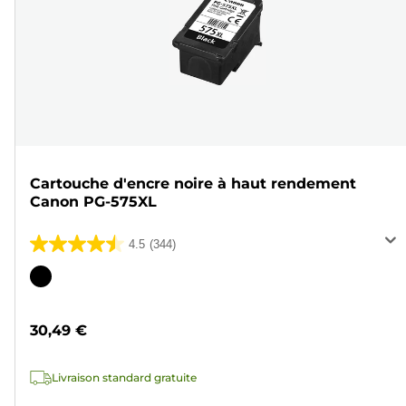
Cartouche d'encre noire à haut rendement
Canon PG-575XL
4.5
(344)
4.5
sur
Cartouche
5
couleur
étoiles.
30,49 €
344
avis
Livraison standard gratuite