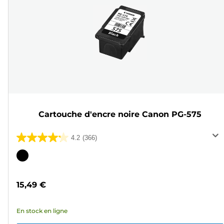
Cartouche d'encre noire Canon PG-575
4.2
(366)
4.2
sur
Cartouche
5
couleur
étoiles.
15,49 €
366
avis
En stock en ligne