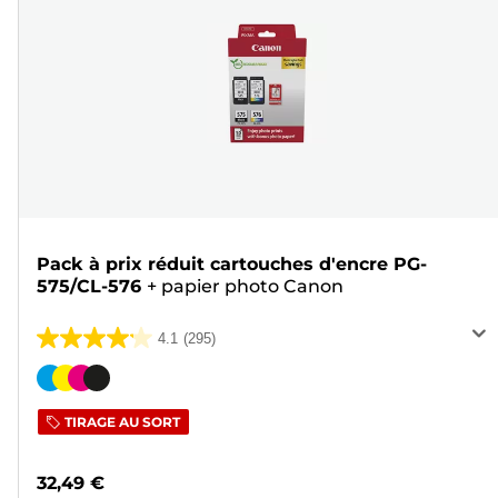
Pack à prix réduit cartouches d'encre PG-
575/CL-576
+
papier photo Canon
4.1
(295)
4.1
sur
Cartouche
5
couleur
TIRAGE AU SORT
étoiles.
295
32,49 €
avis