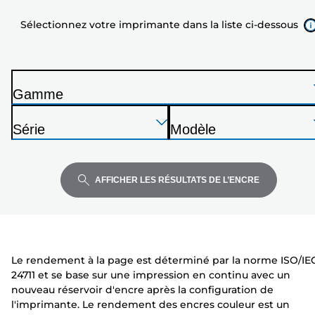
dans
Sélectionnez votre imprimante dans la liste ci-dessous
la
liste
ci-
dessous
Gamme
I
Appuyez
Appuyez
Appuyez
m
Série
Modèle
sur
sur
sur
p
I
I
Entrée
Entrée
Entrée
r
m
m
pour
pour
pour
i
p
p
AFFICHER LES RÉSULTATS DE L’ENCRE
développer
développer
développer
m
r
r
a
i
i
n
m
m
t
a
a
Le rendement à la page est déterminé par la norme ISO/IE
e
n
n
24711 et se base sur une impression en continu avec un
t
t
nouveau réservoir d'encre après la configuration de
e
e
l'imprimante. Le rendement des encres couleur est un