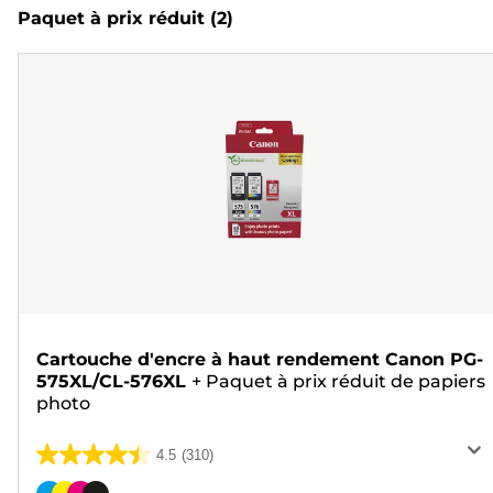
Paquet à prix réduit
(2)
Cartouche d'encre à haut rendement Canon PG-
575XL/CL-576XL
+
Paquet à prix réduit de papiers
photo
4.5
(310)
4.5
sur