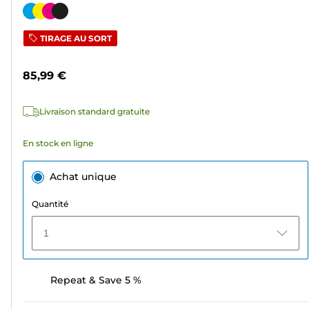
sur
Cartouche
5
couleur
TIRAGE AU SORT
étoiles.
307
85,99 €
avis
Livraison standard gratuite
En stock en ligne
Achat unique
Quantité
1
Repeat & Save 5 %