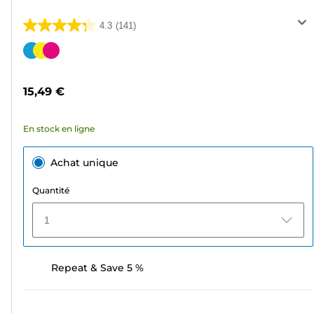
4.3
(141)
4.3
sur
Cartouche
5
couleur
étoiles.
15,49 €
141
avis
En stock en ligne
Achat unique
Quantité
1
Repeat & Save 5 %