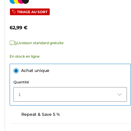
Cartouche
5
couleur
TIRAGE AU SORT
étoiles.
310
62,99 €
avis
Livraison standard gratuite
En stock en ligne
Achat unique
Quantité
1
Repeat & Save 5 %