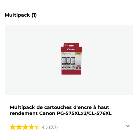
Multipack
(1)
Multipack de cartouches d'encre à haut
rendement Canon PG-575XLx2/CL-576XL
4.5
(307)
4.5