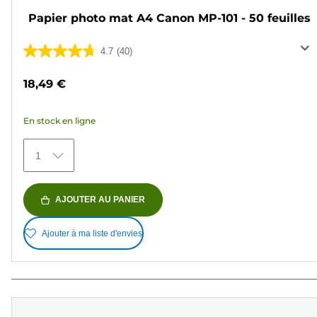
Papier photo mat A4 Canon MP-101 - 50 feuilles
4.7
(40)
4.7
sur
18,49 €
5
étoiles.
En stock en ligne
40
avis
1
AJOUTER AU PANIER
Ajouter à ma liste d'envies