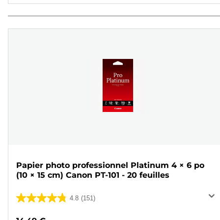
Papier photo professionnel Platinum 4 × 6 po
(10 × 15 cm) Canon PT-101 - 20 feuilles
4.8
(151)
4.8
sur