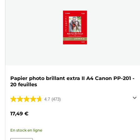
Papier photo brillant extra II A4 Canon PP-201 -
20 feuilles
4.7
(473)
4.7
sur
17,49 €
5
étoiles.
En stock en ligne
473