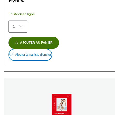
14,49 €
5
étoiles.
En stock en ligne
151
avis
1
AJOUTER AU PANIER
Ajouter à ma liste d'envies