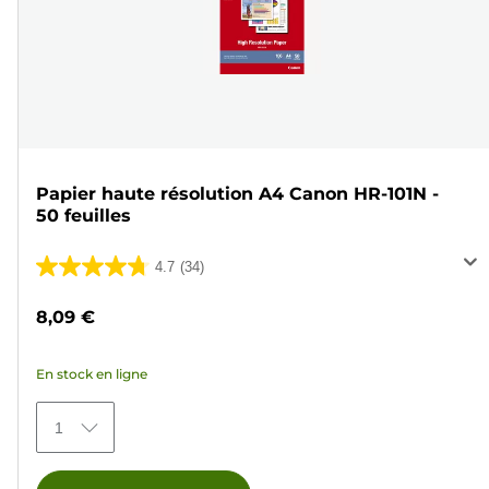
Papier haute résolution A4 Canon HR-101N -
50 feuilles
4.7
(34)
4.7
sur
8,09 €
5
étoiles.
En stock en ligne
34
avis
1