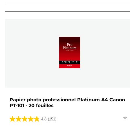
Papier photo professionnel Platinum A4 Canon
PT-101 - 20 feuilles
4.8
(151)
4.8
sur