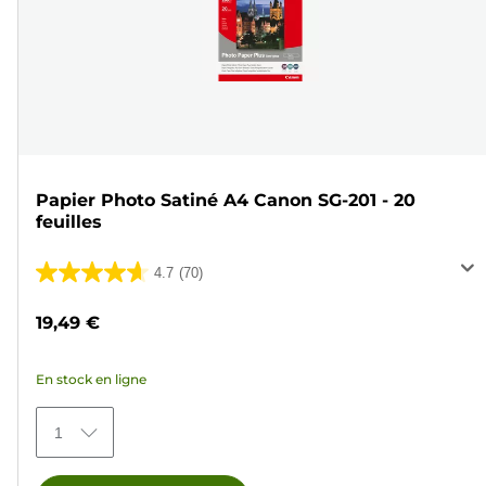
Papier Photo Satiné A4 Canon SG-201 - 20
feuilles
4.7
(70)
4.7
sur
19,49 €
5
étoiles.
En stock en ligne
70
avis
1