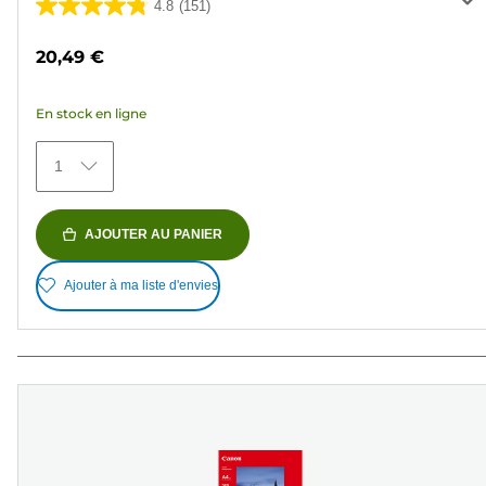
4.8
(151)
4.8
sur
20,49 €
5
étoiles.
En stock en ligne
151
avis
1
AJOUTER AU PANIER
Ajouter à ma liste d'envies