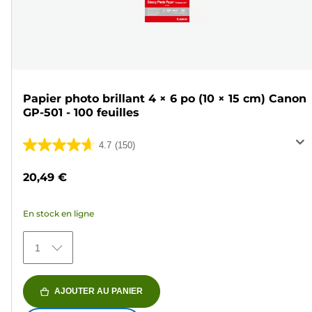
Papier photo brillant 4 × 6 po (10 × 15 cm) Canon
GP-501 - 100 feuilles
4.7
(150)
4.7
sur
20,49 €
5
étoiles.
En stock en ligne
150
avis
1
AJOUTER AU PANIER