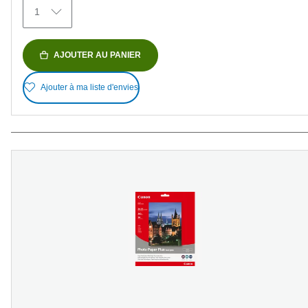
avis
1
AJOUTER AU PANIER
Ajouter à ma liste d'envies