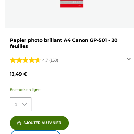
Papier photo brillant A4 Canon GP-501 - 20
feuilles
4.7
(150)
4.7
sur
13,49 €
5
étoiles.
En stock en ligne
150
avis
1
AJOUTER AU PANIER