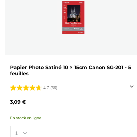
Papier Photo Satiné 10 × 15cm Canon SG-201 - 5
feuilles
4.7
(66)
4.7
sur
3,09 €
5
étoiles.
En stock en ligne
66
avis
1