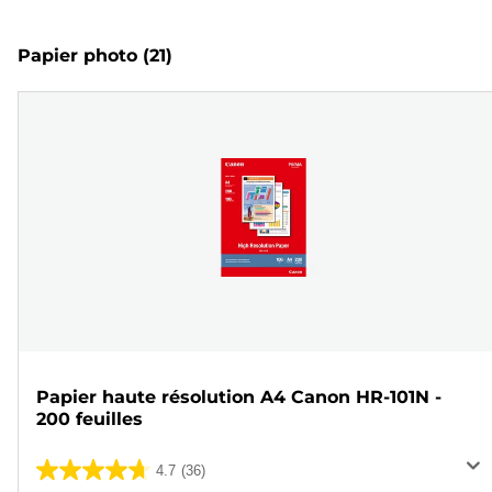
Papier photo
(21)
Papier haute résolution A4 Canon HR-101N -
200 feuilles
4.7
(36)
4.7