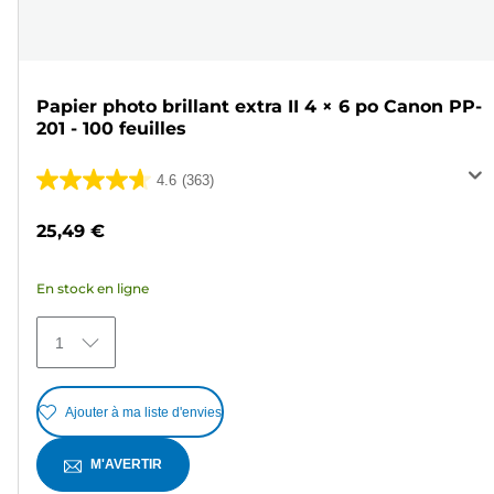
Papier photo brillant extra II 4 × 6 po Canon PP-
201 - 100 feuilles
4.6
(363)
4.6
sur
25,49 €
5
étoiles.
En stock en ligne
363
avis
1
Ajouter à ma liste d'envies
M'AVERTIR