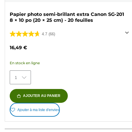
Papier photo semi-brillant extra Canon SG-201
8 × 10 po (20 × 25 cm) - 20 feuilles
4.7
(66)
4.7
sur
16,49 €
5
étoiles.
En stock en ligne
66
avis
1
AJOUTER AU PANIER
Ajouter à ma liste d'envies