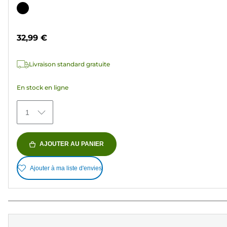
sur
Cartouche
5
couleur
étoiles.
32,99 €
36
avis
Livraison standard gratuite
En stock en ligne
1
AJOUTER AU PANIER
Ajouter à ma liste d'envies