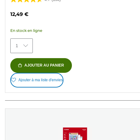
4.7
sur
12,49 €
5
étoiles.
En stock en ligne
150
avis
1
AJOUTER AU PANIER
Ajouter à ma liste d'envies