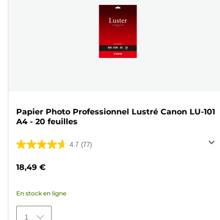
Papier Photo Professionnel Lustré Canon LU-101
A4 - 20 feuilles
4.7
(77)
4.7
sur
18,49 €
5
étoiles.
En stock en ligne
77
avis
1