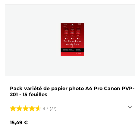
Pack variété de papier photo A4 Pro Canon PVP-
201 - 15 feuilles
4.7
(77)
4.7
sur
15,49 €
5
étoiles.