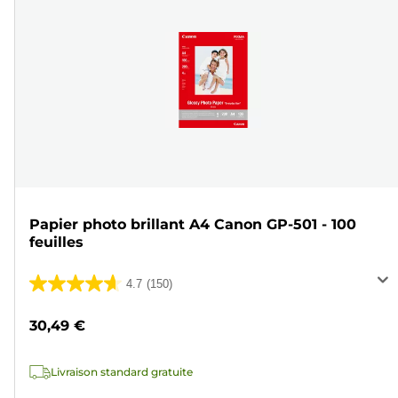
Papier photo brillant A4 Canon GP-501 - 100
feuilles
4.7
(150)
4.7
sur
30,49 €
5
étoiles.
Livraison standard gratuite
150