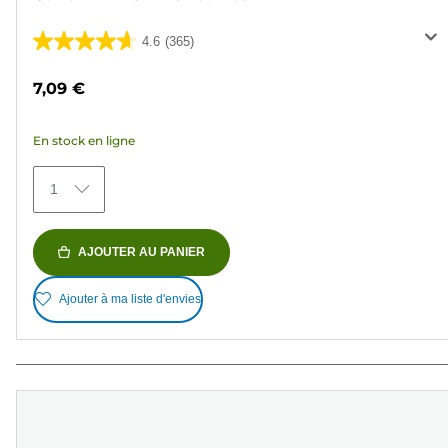
4.6
(365)
4.6
sur
7,09 €
5
étoiles.
En stock en ligne
365
avis
1
AJOUTER AU PANIER
Ajouter à ma liste d'envies