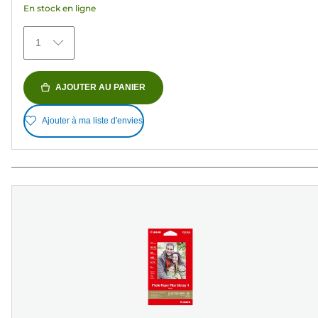
En stock en ligne
77
avis
1
AJOUTER AU PANIER
Ajouter à ma liste d'envies