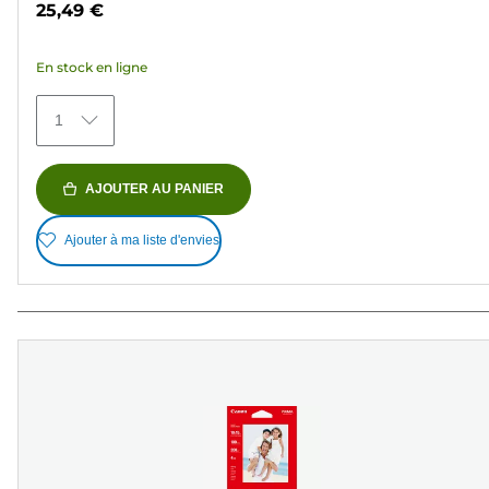
25,49 €
5
étoiles.
En stock en ligne
151
avis
1
AJOUTER AU PANIER
Ajouter à ma liste d'envies