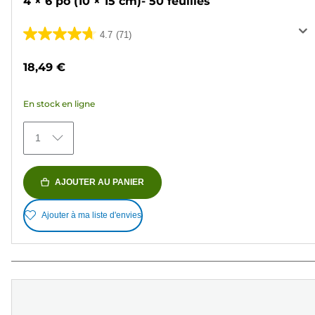
4 × 6 po (10 × 15 cm)- 50 feuilles
4.7
(71)
4.7
sur
18,49 €
5
étoiles.
En stock en ligne
71
avis
1
AJOUTER AU PANIER
Ajouter à ma liste d'envies